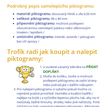
Podrobný popis samolepícího piktogramu:
materiál piktogramu
: eloxovaný hliník o síle 0,56 mm
velikost piktogramu
: 80 x 80 mm
připevnění piktogramu
: možnost podlepení
oboustrannou samolepící páskou nebo silikonovým
tmelem / lepidlem /
umístnění piktogramu
: interiér, exteriér / piktogram
bez UV úpravy /
Trofík radí jak koupit a nalepit
piktogramy:
PŘIDAT
U zvolené varianty klikněte na
DOPLŇKY
.
Vložte do košíku, zvolte si možnost
podlepení piktogramu ze zadní strany
nebo pokračujte s dalším nákupem.
Pro nalepení piktogramu si vyberte pokud možno co
nejméně prašné prostředí. Vezměte si kvalitní hadřík (
nejlépe na brýle ) a vyčistěte lepenou plochu tak, aby na ní
nezůstaly žádné šmouhy, drobky nebo jiné nečistoty. Poté
přichází na řadu samotné nalepení piktogramu. Piktogram