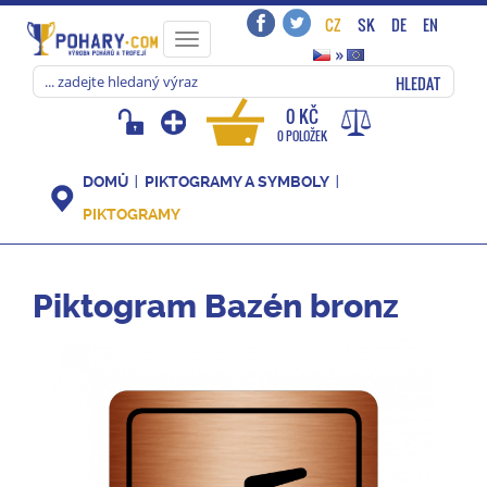
CZ
SK
DE
EN
Toggle
»
navigation
HLEDAT
0 KČ
0 POLOŽEK
DOMŮ
PIKTOGRAMY A SYMBOLY
PIKTOGRAMY
Piktogram Bazén bronz