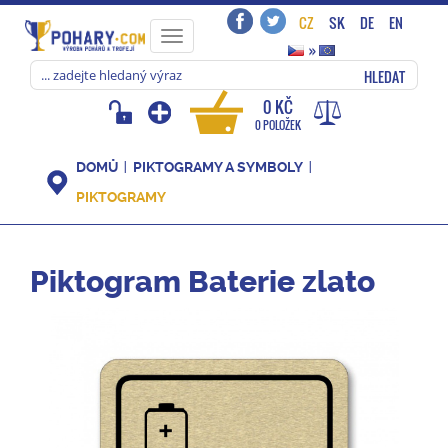
CZ
SK
DE
EN
Toggle
»
navigation
HLEDAT
0 KČ
0 POLOŽEK
DOMŮ
PIKTOGRAMY A SYMBOLY
PIKTOGRAMY
Piktogram Baterie zlato