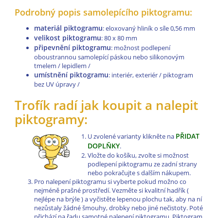
Podrobný popis samolepícího piktogramu:
materiál piktogramu
: eloxovaný hliník o síle 0,56 mm
velikost piktogramu
: 80 x 80 mm
připevnění piktogramu
: možnost podlepení
oboustrannou samolepící páskou nebo silikonovým
tmelem / lepidlem /
umístnění piktogramu
: interiér, exteriér / piktogram
bez UV úpravy /
Trofík radí jak koupit a nalepit
piktogramy:
PŘIDAT
U zvolené varianty klikněte na
DOPLŇKY
.
Vložte do košíku, zvolte si možnost
podlepení piktogramu ze zadní strany
nebo pokračujte s dalším nákupem.
Pro nalepení piktogramu si vyberte pokud možno co
nejméně prašné prostředí. Vezměte si kvalitní hadřík (
nejlépe na brýle ) a vyčistěte lepenou plochu tak, aby na ní
nezůstaly žádné šmouhy, drobky nebo jiné nečistoty. Poté
přichází na řadu samotné nalepení piktogramu. Piktogram