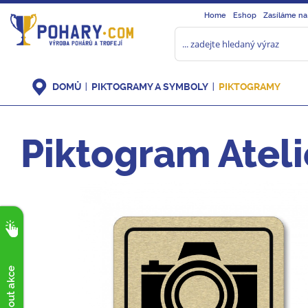
Home
Eshop
Zasíláme na
DOMŮ
PIKTOGRAMY A SYMBOLY
PIKTOGRAMY
Piktogram Ateli