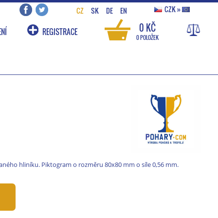
CZK
»
CZ
SK
DE
EN
0 KČ
NÍ
REGISTRACE
0 POLOŽEK
ného hliníku. Piktogram o rozměru 80x80 mm o síle 0,56 mm.