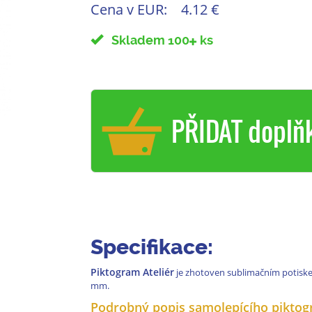
Cena v EUR:
4.12 €
Skladem 100
ks
PŘIDAT doplň
Specifikace:
Piktogram Ateliér
je zhotoven sublimačním potiske
mm.
Podrobný popis samolepícího piktog