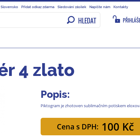
 Slovensko
Přidat odkaz zdarma
Sledování zásilek
Napište nám
Kontakty
HLEDAT
PŘIHLÁŠE
ér 4 zlato
Popis:
Piktogram je zhotoven sublimačním potiskem eloxova
100 Kč
Cena s DPH: