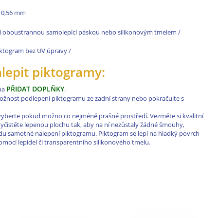
le 0,56 mm
í oboustrannou samolepící páskou nebo silikonovým tmelem /
 piktogram bez UV úpravy /
alepit piktogramy:
PŘIDAT DOPLŇKY
 na
.
 možnost podlepení piktogramu ze zadní strany nebo pokračujte s
vyberte pokud možno co nejméně prašné prostředí. Vezměte si kvalitní
a vyčistěte lepenou plochu tak, aby na ní nezůstaly žádné šmouhy,
řadu samotné nalepení piktogramu. Piktogram se lepí na hladký povrch
ocí lepidel či transparentního silikonového tmelu.