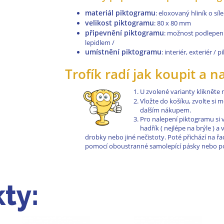
materiál piktogramu
: eloxovaný hliník o sí
velikost piktogramu
: 80 x 80 mm
připevnění piktogramu
: možnost podlepen
lepidlem /
umístnění piktogramu
: interiér, exteriér /
Trofík radí jak koupit a n
U zvolené varianty klikněte
Vložte do košíku, zvolte si
dalším nákupem.
Pro nalepení piktogramu si 
hadřík ( nejlépe na brýle ) 
drobky nebo jiné nečistoty. Poté přichází na 
pomocí oboustranné samolepící pásky nebo pom
ty: