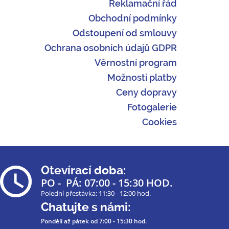
Reklamační řád
Obchodní podmínky
Odstoupení od smlouvy
Ochrana osobních údajů GDPR
Věrnostní program
Možnosti platby
Ceny dopravy
Fotogalerie
Cookies
Otevírací doba:
PO - PÁ: 07:00 - 15:30 HOD.
Polední přestávka: 11:30 - 12:00 hod.
Chatujte s námi:
Pondělí až pátek
od 7:00 - 15:30 hod.