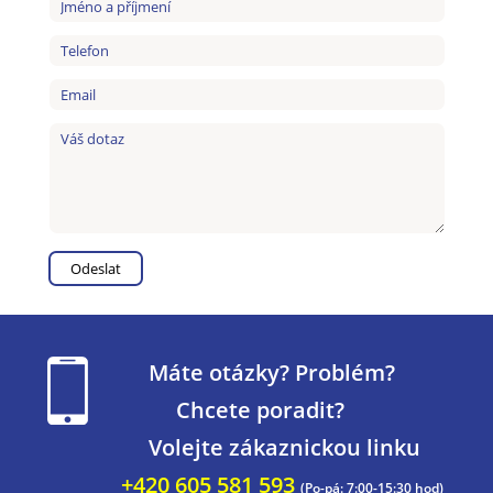
Máte otázky? Problém?
Chcete poradit?
Volejte zákaznickou linku
+420 605 581 593
(Po-pá: 7:00-15:30 hod)