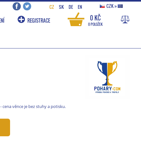
CZK
»
CZ
SK
DE
EN
0 KČ
NÍ
REGISTRACE
0 POLOŽEK
 cena věnce je bez stuhy a potisku.