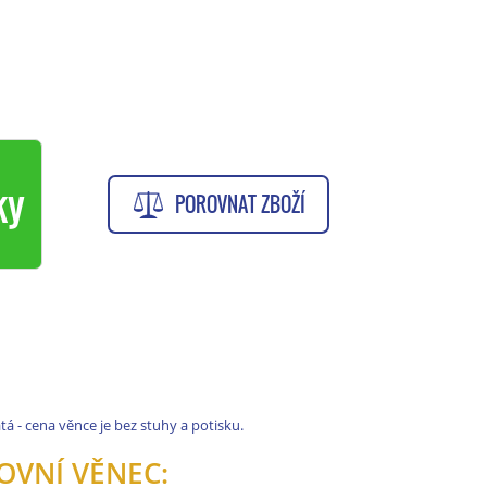
ky
POROVNAT ZBOŽÍ
á - cena věnce je bez stuhy a potisku.
OVNÍ VĚNEC: