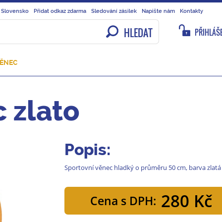
 Slovensko
Přidat odkaz zdarma
Sledování zásilek
Napište nám
Kontakty
HLEDAT
PŘIHLÁŠE
VĚNEC
 zlato
Popis:
Sportovní věnec hladký o průměru 50 cm, barva zlatá -
280 Kč
Cena s DPH: