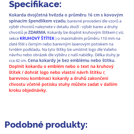
Specifikace:
Kokarda dvojčetná hvězda o průměru 16 cm s kovovým
spínacím špendlíkem vzadu
, barevné provedení dle vzorů a
výběr chvostů naleznete v detailu zboží - výběr barev a druhy
ZDARMA
chvostů je
. Kokardy lze doplnit kruhovým štítkem ( viz.
KRUHOVÝ ŠTÍTEK
sekce
) o maximálním průměru 110 mm na
zlaté fólii s černým nebo barevným laserovým potiskem na
tvrdém podkladu. Na tyto štítky lze umístnit logo dle Vašeho
návrhu nebo obrázek dle výběru z naší nabídky. Délka stuhy je
Cena kokardy je bez emblému nebo štítku.
cca 42 cm.
Doplnit kokardu o emblém nebo o text na kruhový
štítek / dohrát logo nebo vlastní návrh štítku /,
barevnou kombinaci kokardy a druhů zakončení
chvostu včetně potisku stuhy můžete zadat v dalším
kroku objednávky.
Podobné produkty: