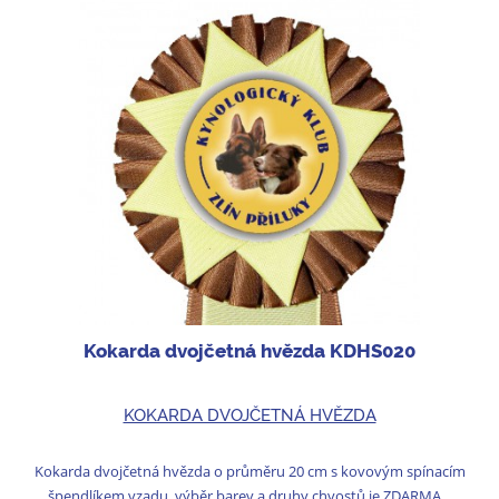
Kokarda dvojčetná hvězda KDHS020
KOKARDA DVOJČETNÁ HVĚZDA
Kokarda dvojčetná hvězda o průměru 20 cm s kovovým spínacím
špendlíkem vzadu, výběr barev a druhy chvostů je ZDARMA...