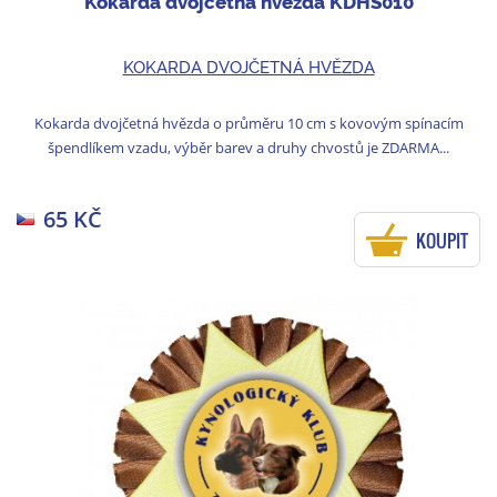
Kokarda dvojčetná hvězda KDHS010
KOKARDA DVOJČETNÁ HVĚZDA
Kokarda dvojčetná hvězda o průměru 10 cm s kovovým spínacím
špendlíkem vzadu, výběr barev a druhy chvostů je ZDARMA...
65 KČ
KOUPIT