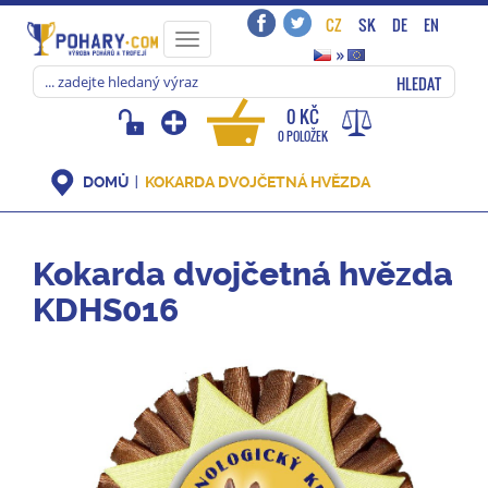
CZ
SK
DE
EN
Toggle
»
navigation
HLEDAT
0 KČ
0 POLOŽEK
DOMŮ
KOKARDA DVOJČETNÁ HVĚZDA
Kokarda dvojčetná hvězda
KDHS016