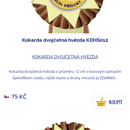
Kokarda dvojčetná hvězda KDHS012
KOKARDA DVOJČETNÁ HVĚZDA
Kokarda dvojčetná hvězda o průměru 12 cm s kovovým spínacím
špendlíkem vzadu, výběr barev a druhy chvostů je ZDARMA...
75 KČ
KOUPIT