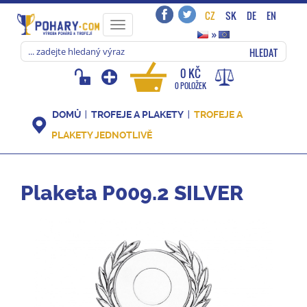
CZ
SK
DE
EN
Toggle
»
navigation
HLEDAT
0 KČ
0 POLOŽEK
DOMŮ
TROFEJE A PLAKETY
TROFEJE A
PLAKETY JEDNOTLIVĚ
Plaketa P009.2 SILVER