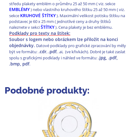
středu plakety emblém o průměru 25 až 50 mm ( viz. sekce
EMBLÉMY
) nebo vlastního kruhového štítku 25 až 50 mm ( viz.
KRUHOVÉ ŠTÍTKY
sekce
). Maximální velikost potisku štítku na
podstavec je 60 x 25 mm ( jednotlivé ceny a druhy štítků
ŠTÍTKY
naleznete v sekci
). Cena plakety je bez emblému.
Podklady pro texty na štítek:
Soubor s logem nebo obrázkem lze přiložit na konci
objednávky.
Datové podklady pro grafické zpracování by měly
.cdr
.pdf
být ve formátu:
,
, .ai, (ve křivkách). Dobré je také zaslat
.jpg, .pdf,
spolu s grafickými podklady i náhled ve formátu:
.bmp, pdf
.
Podobné produkty: