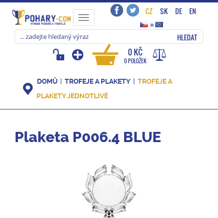
CZ
SK
DE
EN
Toggle
»
navigation
HLEDAT
0 KČ
0 POLOŽEK
DOMŮ
TROFEJE A PLAKETY
TROFEJE A
PLAKETY JEDNOTLIVĚ
Plaketa P006.4 BLUE