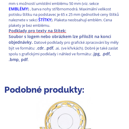
mm s možností umístění emblému 50 mm (viz. sekce
EMBLÉMY
) , barva nohy stříbrnomodrá. Maximální velikost
potisku štítku na podstavec je 65 x 25 mm (jednotlivé ceny štítků
ŠTÍTKY
naleznete v sekci
). Plaketa neobsahují emblém. Cena
plakety je bez emblému.
Podklady pro texty na štítek:
Soubor s logem nebo obrázkem lze přiložit na konci
objednávky.
Datové podklady pro grafické zpracování by měly
.cdr
.pdf
být ve formátu:
,
, .ai, (ve křivkách). Dobré je také zaslat
.jpg, .pdf,
spolu s grafickými podklady i náhled ve formátu:
.bmp, pdf
.
Podobné produkty: