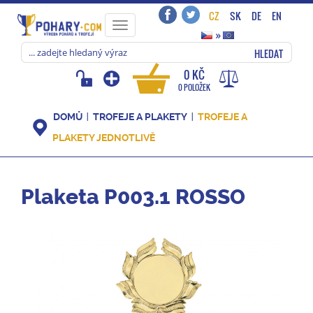
CZ
SK
DE
EN
Toggle
»
navigation
HLEDAT
0 KČ
0 POLOŽEK
DOMŮ
TROFEJE A PLAKETY
TROFEJE A
PLAKETY JEDNOTLIVĚ
Plaketa P003.1 ROSSO