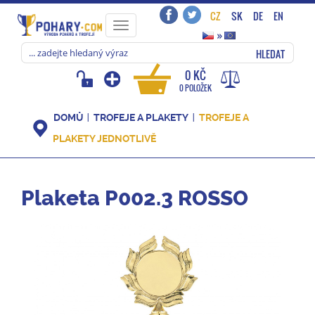
CZ
SK
DE
EN
Toggle
»
navigation
HLEDAT
0 KČ
0 POLOŽEK
DOMŮ
TROFEJE A PLAKETY
TROFEJE A
PLAKETY JEDNOTLIVĚ
Plaketa P002.3 ROSSO