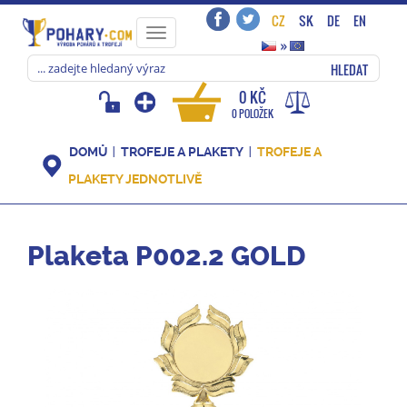
CZ
SK
DE
EN
Toggle
»
navigation
HLEDAT
0 KČ
0 POLOŽEK
DOMŮ
TROFEJE A PLAKETY
TROFEJE A
PLAKETY JEDNOTLIVĚ
Plaketa P002.2 GOLD