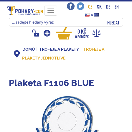
CZ
SK
DE
EN
Toggle
»
navigation
HLEDAT
0 KČ
0 POLOŽEK
DOMŮ
TROFEJE A PLAKETY
TROFEJE A
PLAKETY JEDNOTLIVĚ
Plaketa F1106 BLUE