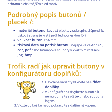
ochranu a efektnější vzhled motivu.
Podrobný popis butonů /
placek /:
materiál butonu
: kovová placka, vzadu spínací špendlík,
tisková strana je krytá průhlednou lesklou fólii
velikost butonu
: 56 mm
tisková data na potisk butonu:
ai,
nejlépe ve vektoru
cdr, pdf
nebo bitmapové soubory v kvalitním rozlišení
jpg, bmp
.
Trofík radí jak upravit butony v
konfigurátoru doplňků:
Přidat
U zvolené varianty klikněte na
doplňky
.
V konfigurátoru si vyberte buton a k
němu dohrajte svůj text nebo soubor s
logem.
Vložte do košíku nebo pokračujte s dalším nákupem.