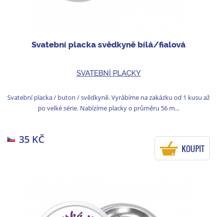
Svatební placka svědkyně bílá/fialová
SVATEBNÍ PLACKY
Svatební placka / buton / svědkyně. Vyrábíme na zakázku od 1 kusu až
po velké série. Nabízíme placky o průměru 56 m...
35 KČ
KOUPIT