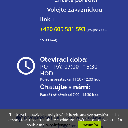
Volejte zákaznickou
linku
+420 605 581 593
(Po-pá: 7:00-
15:30 hod)
Otevírací doba:
PO - PÁ: 07:00 - 15:30
HOD.
Polední přestávka: 11:30 - 12:00 hod.
Chatujte s námi:
Pondělí až pátek
od 7:00 - 15:30 hod.
Tento web používá k poskytování služeb, analýze návštěvnosti a
| optimalizace pro vyhledávače
personalizaci reklam soubory cookie. Používáním tohoto webu s tím
souhlasíte.
Více informací
Rozumím
© 2015 | programmed by