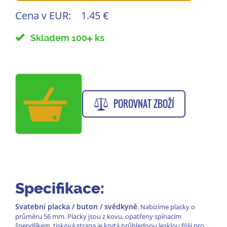
Cena v EUR:
1.45 €
Skladem 100
ks
POROVNAT ZBOŽÍ
Specifikace:
Svatební placka / buton / svědkyně
. Nabízíme placky o
průměru 56 mm. Placky jsou z kovu, opatřeny spínacím
špendlíkem, tisková strana je krytá průhlednou lesklou fólii pro