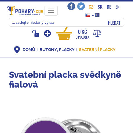
CZ
SK
DE
EN
Toggle
»
navigation
HLEDAT
0 KČ
0 POLOŽEK
DOMŮ
BUTONY, PLACKY
SVATEBNÍ PLACKY
Svatební placka svědkyně
fialová