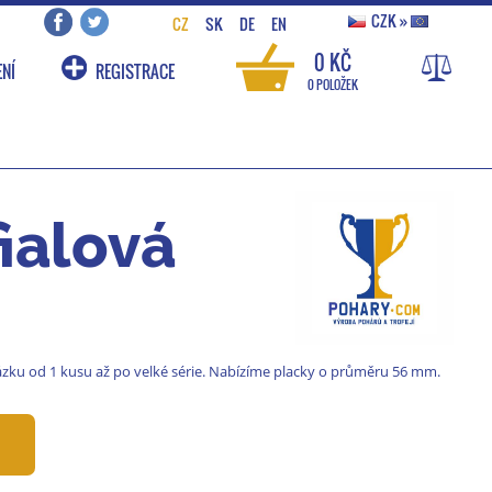
CZK
»
CZ
SK
DE
EN
0 KČ
NÍ
REGISTRACE
0 POLOŽEK
ialová
ázku od 1 kusu až po velké série. Nabízíme placky o průměru 56 mm.