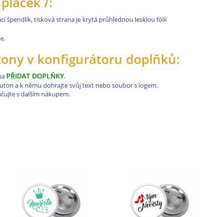
placek /:
í špendlík, tisková strana je krytá průhlednou lesklou fólii
e.
utony v konfigurátoru doplňků:
PŘIDAT DOPLŇKY
 na
.
buton a k němu dohrajte svůj text nebo soubor s logem.
ačujte s dalším nákupem.