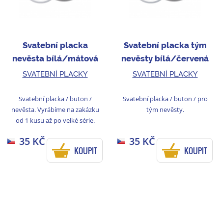
Svatební placka
Svatební placka tým
nevěsta bílá/mátová
nevěsty bílá/červená
SVATEBNÍ PLACKY
SVATEBNÍ PLACKY
Svatební placka / buton /
Svatební placka / buton / pro
nevěsta. Vyrábíme na zakázku
tým nevěsty.
od 1 kusu až po velké série.
35 KČ
35 KČ
KOUPIT
KOUPIT