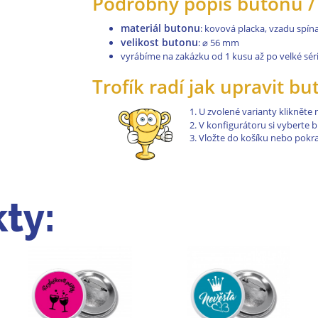
Podrobný popis butonů / 
materiál butonu
: kovová placka, vzadu spínac
velikost butonu
:
⌀
56 mm
vyrábíme na zakázku od 1 kusu až po velké séri
Trofík radí jak upravit b
U zvolené varianty klikněte
V konfigurátoru si vyberte 
Vložte do košíku nebo pokr
ty: