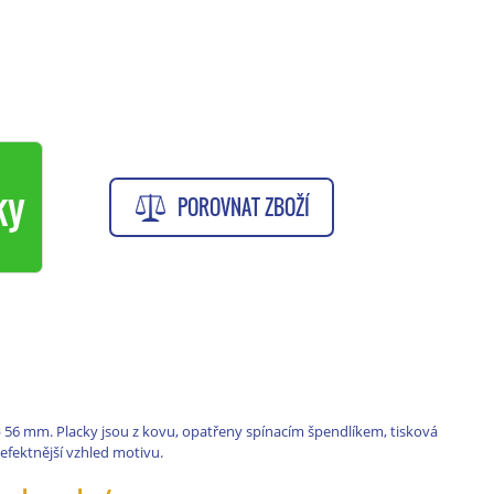
ky
POROVNAT ZBOŽÍ
⌀
56 mm. Placky jsou z kovu, opatřeny spínacím špendlíkem, tisková
 efektnější vzhled motivu.