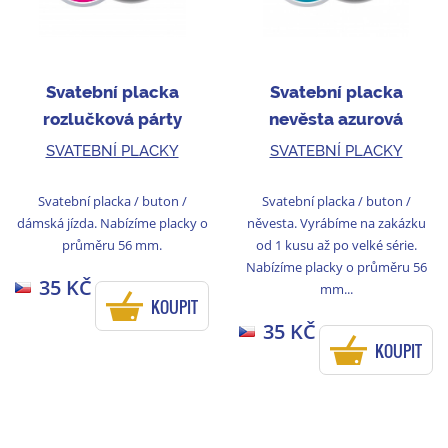
Svatební placka
Svatební placka
rozlučková párty
nevěsta azurová
růžová/černá
SVATEBNÍ PLACKY
SVATEBNÍ PLACKY
Svatební placka / buton /
Svatební placka / buton /
dámská jízda. Nabízíme placky o
něvesta. Vyrábíme na zakázku
průměru 56 mm.
od 1 kusu až po velké série.
Nabízíme placky o průměru 56
35 KČ
mm...
KOUPIT
35 KČ
KOUPIT