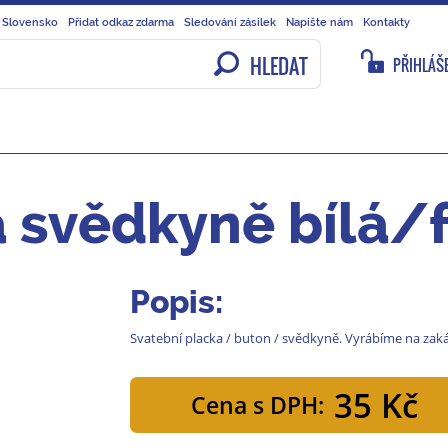
 Slovensko
Přidat odkaz zdarma
Sledování zásilek
Napište nám
Kontakty
HLEDAT
PŘIHLÁŠE
 svědkyně bílá/f
Popis:
Svatební placka / buton / svědkyně. Vyrábíme na zak
35 Kč
Cena s DPH: