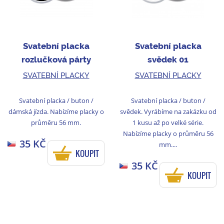
Svatební placka
Svatební placka
rozlučková párty
svědek 01
černá/bílá
SVATEBNÍ PLACKY
SVATEBNÍ PLACKY
Svatební placka / buton /
Svatební placka / buton /
dámská jízda. Nabízíme placky o
svědek. Vyrábíme na zakázku od
průměru 56 mm.
1 kusu až po velké série.
Nabízíme placky o průměru 56
35 KČ
mm....
KOUPIT
35 KČ
KOUPIT