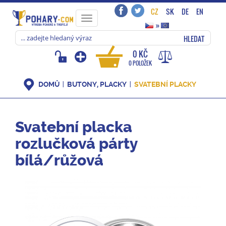
CZ
SK
DE
EN
Toggle
»
navigation
HLEDAT
0 KČ
0 POLOŽEK
DOMŮ
BUTONY, PLACKY
SVATEBNÍ PLACKY
Svatební placka
rozlučková párty
bílá/růžová