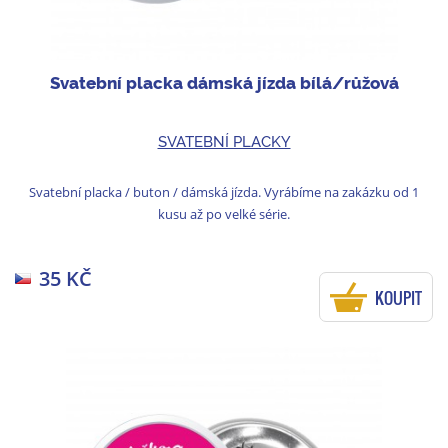
Svatební placka dámská jízda bílá/růžová
SVATEBNÍ PLACKY
Svatební placka / buton / dámská jízda. Vyrábíme na zakázku od 1
kusu až po velké série.
35 KČ
KOUPIT