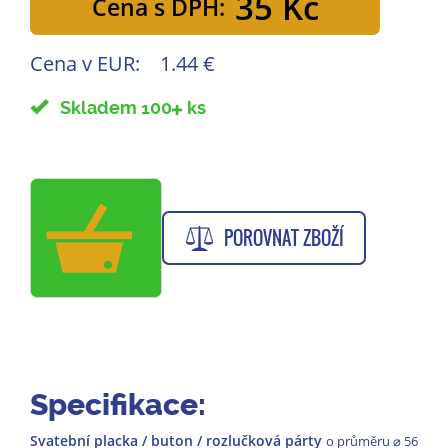
35 Kč
Cena s DPH:
Cena v EUR:
1.44 €
Skladem 100
ks
POROVNAT ZBOŽÍ
Specifikace:
Svatební placka / buton / rozlučková párty
o průměru
⌀
56