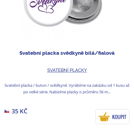
Svatební placka svědkyně bílá/fialová
SVATEBNÍ PLACKY
Svatební placka / buton / svědkyně. Vyrábíme na zakázku od 1 kusu až
po velké série. Nabízíme placky o průměru 56 m...
35 KČ
KOUPIT