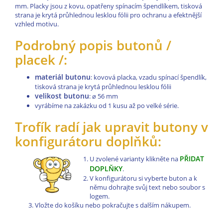
mm. Placky jsou z kovu, opatřeny spínacím špendlíkem, tisková
strana je krytá průhlednou lesklou fólii pro ochranu a efektnější
vzhled motivu.
Podrobný popis butonů /
placek /:
materiál butonu
: kovová placka, vzadu spínací špendlík,
tisková strana je krytá průhlednou lesklou fólii
velikost butonu
:
⌀
56 mm
vyrábíme na zakázku od 1 kusu až po velké série.
Trofík radí jak upravit butony v
konfigurátoru doplňků:
PŘIDAT
U zvolené varianty klikněte na
DOPLŇKY
.
V konfigurátoru si vyberte buton a k
němu dohrajte svůj text nebo soubor s
logem.
Vložte do košíku nebo pokračujte s dalším nákupem.