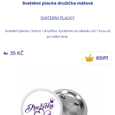
Svatební placka družička mátová
SVATEBNÍ PLACKY
Svatební placka / buton / družička. Vyrábíme na zakázku od 1 kusu až
po velké série.
35 KČ
KOUPIT