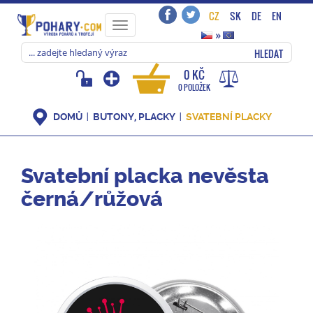
CZ
SK
DE
EN
Toggle
»
navigation
HLEDAT
0 KČ
0 POLOŽEK
DOMŮ
BUTONY, PLACKY
SVATEBNÍ PLACKY
Svatební placka nevěsta
černá/růžová