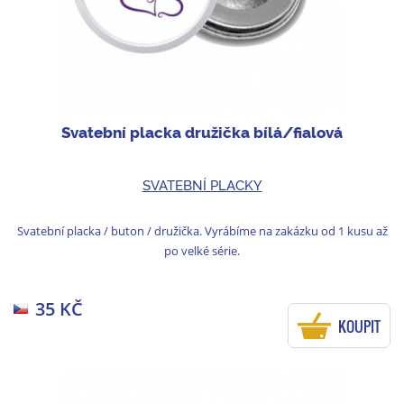
Svatební placka družička bílá/fialová
SVATEBNÍ PLACKY
Svatební placka / buton / družička. Vyrábíme na zakázku od 1 kusu až
po velké série.
35 KČ
KOUPIT