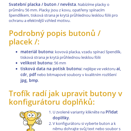
Svatební placka / buton / nevěsta
. Nabízíme placky o
průměru 56 mm. Placky jsou z kovu, opatřeny spínacím
špendlíkem, tisková strana je krytá průhlednou lesklou fólii pro
ochranu a efektnější vzhled motivu.
Podrobný popis butonů /
placek /:
materiál butonu
: kovová placka, vzadu spínací špendlík,
tisková strana je krytá průhlednou lesklou fólii
velikost butonu
: 56 mm
tisková data na potisk butonu:
ai,
nejlépe ve vektoru
cdr, pdf
nebo bitmapové soubory v kvalitním rozlišení
jpg, bmp
.
Trofík radí jak upravit butony v
konfigurátoru doplňků:
Přidat
U zvolené varianty klikněte na
doplňky
.
V konfigurátoru si vyberte buton a k
němu dohrajte svůj text nebo soubor s