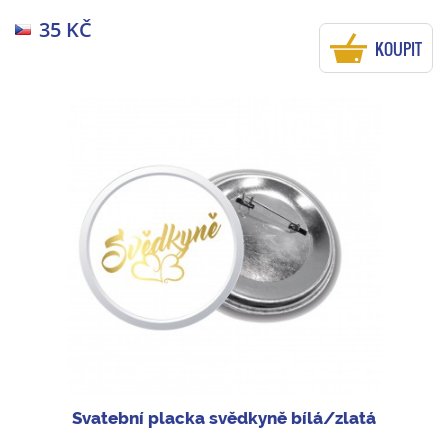
35 KČ
KOUPIT
Svatební placka svědkyně bílá/zlatá