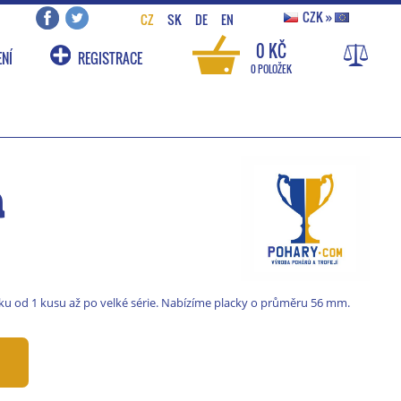
CZK
»
CZ
SK
DE
EN
0 KČ
NÍ
REGISTRACE
0 POLOŽEK
á
ku od 1 kusu až po velké série. Nabízíme placky o průměru 56 mm.