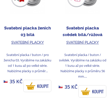
Svatební placka ženich
Svatební placka
03 bílá
svědek bílá/růžová
SVATEBNÍ PLACKY
SVATEBNÍ PLACKY
Svatební placka / buton / pro
Svatební placka / buton /
ženicha 03. Vyrábíme na zakázku
svědek. Vyrábíme na zakázku od
od 1 kusu až po velké série.
1 kusu až po velké série.
Nabízíme placky o průměr...
Nabízíme placky o průměru 56
mm....
35 KČ
KOUPIT
35 KČ
KOUPIT