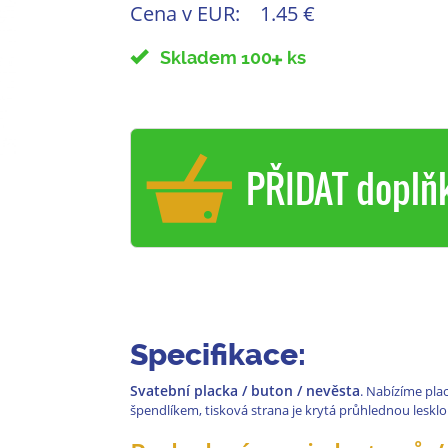
Cena v EUR:
1.45 €
Skladem 100
ks
PŘIDAT doplň
Specifikace:
Svatební placka / buton / nevěsta
. Nabízíme pla
špendlíkem, tisková strana je krytá průhlednou lesklou