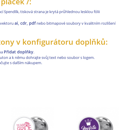
placek /:
í špendlík, tisková strana je krytá průhlednou lesklou fólii
ai, cdr, pdf
 vektoru
nebo bitmapové soubory v kvalitním rozlišení
utony v konfigurátoru doplňků:
Přidat doplňky
 na
.
buton a k němu dohrajte svůj text nebo soubor s logem.
ačujte s dalším nákupem.