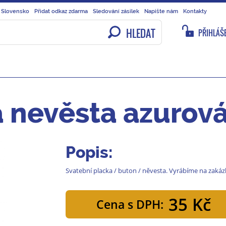
 Slovensko
Přidat odkaz zdarma
Sledování zásilek
Napište nám
Kontakty
HLEDAT
PŘIHLÁŠE
a nevěsta azurov
Popis:
Svatební placka / buton / něvesta. Vyrábíme na zakáz
35 Kč
Cena s DPH: