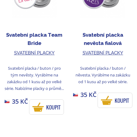
Svatební placka Team
Svatební placka
Bride
nevěsta fialová
SVATEBNÍ PLACKY
SVATEBNÍ PLACKY
Svatební placka / buton / pro
Svatební placka / buton /
tým nevěsty. Vyrábíme na
něvesta. Vyrábíme na zakázku
zakázku od 1 kusu až po velké
od 1 kusu až po velké série.
série. Nabízíme placky o průmě...
35 KČ
KOUPIT
35 KČ
KOUPIT