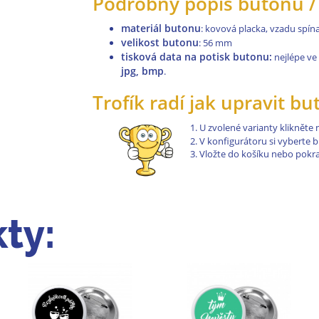
Podrobný popis butonů / 
materiál butonu
: kovová placka, vzadu spínac
velikost butonu
: 56 mm
tisková data na potisk butonu:
nejlépe ve
jpg, bmp
.
Trofík radí jak upravit b
U zvolené varianty klikněte
V konfigurátoru si vyberte 
Vložte do košíku nebo pokr
ty: