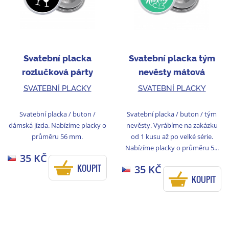
Svatební placka
Svatební placka tým
rozlučková párty
nevěsty mátová
černá/bílá
SVATEBNÍ PLACKY
SVATEBNÍ PLACKY
Svatební placka / buton /
Svatební placka / buton / tým
dámská jízda. Nabízíme placky o
nevěsty. Vyrábíme na zakázku
průměru 56 mm.
od 1 kusu až po velké série.
Nabízíme placky o průměru 5...
35 KČ
KOUPIT
35 KČ
KOUPIT