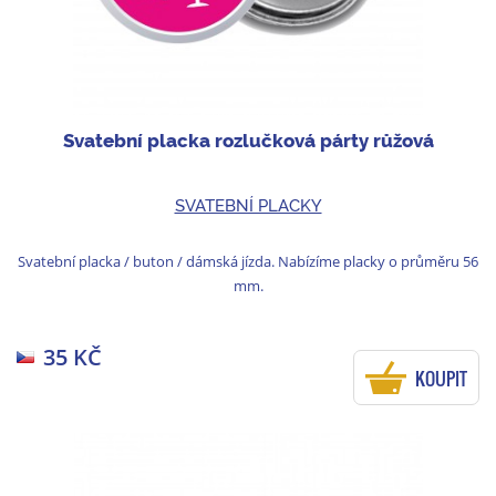
Svatební placka rozlučková párty růžová
SVATEBNÍ PLACKY
Svatební placka / buton / dámská jízda. Nabízíme placky o průměru 56
mm.
35 KČ
KOUPIT