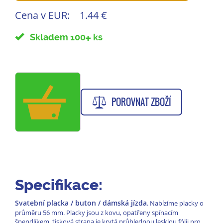
Cena v EUR:
1.44 €
Skladem 100
ks
POROVNAT ZBOŽÍ
Specifikace:
Svatební placka / buton / dámská jízda
. Nabízíme placky o
průměru 56 mm. Placky jsou z kovu, opatřeny spínacím
špendlíkem, tisková strana je krytá průhlednou lesklou fólii pro