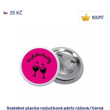
35 KČ
KOUPIT
Svatební placka rozlučková párty růžová/černá