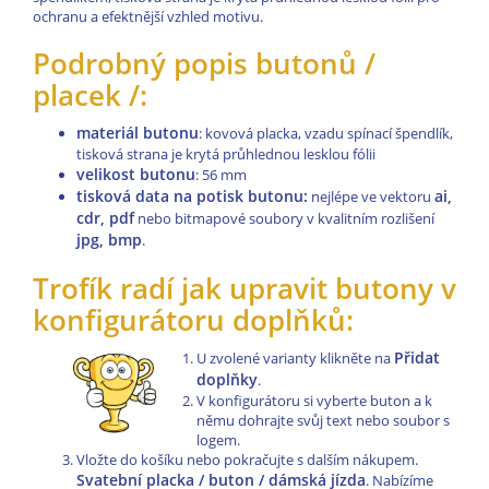
ochranu a efektnější vzhled motivu.
Podrobný popis butonů /
placek /:
materiál butonu
: kovová placka, vzadu spínací špendlík,
tisková strana je krytá průhlednou lesklou fólii
velikost butonu
: 56 mm
tisková data na potisk butonu:
ai,
nejlépe ve vektoru
cdr, pdf
nebo bitmapové soubory v kvalitním rozlišení
jpg, bmp
.
Trofík radí jak upravit butony v
konfigurátoru doplňků:
Přidat
U zvolené varianty klikněte na
doplňky
.
V konfigurátoru si vyberte buton a k
němu dohrajte svůj text nebo soubor s
logem.
Vložte do košíku nebo pokračujte s dalším nákupem.
Svatební placka / buton / dámská jízda
. Nabízíme