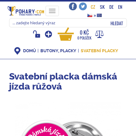
CZ
SK
DE
EN
Toggle
»
navigation
HLEDAT
0 KČ
0 POLOŽEK
DOMŮ
BUTONY, PLACKY
SVATEBNÍ PLACKY
Svatební placka dámská
jízda růžová