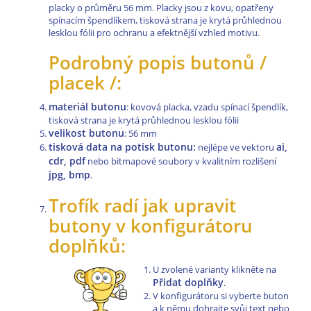
placky o průměru 56 mm. Placky jsou z kovu, opatřeny
spínacím špendlíkem, tisková strana je krytá průhlednou
lesklou fólii pro ochranu a efektnější vzhled motivu.
Podrobný popis butonů /
placek /:
materiál butonu
: kovová placka, vzadu spínací špendlík,
tisková strana je krytá průhlednou lesklou fólii
velikost butonu
: 56 mm
tisková data na potisk butonu:
ai,
nejlépe ve vektoru
cdr, pdf
nebo bitmapové soubory v kvalitním rozlišení
jpg, bmp
.
Trofík radí jak upravit
butony v konfigurátoru
doplňků:
U zvolené varianty klikněte na
Přidat doplňky
.
V konfigurátoru si vyberte buton
a k němu dohrajte svůj text nebo