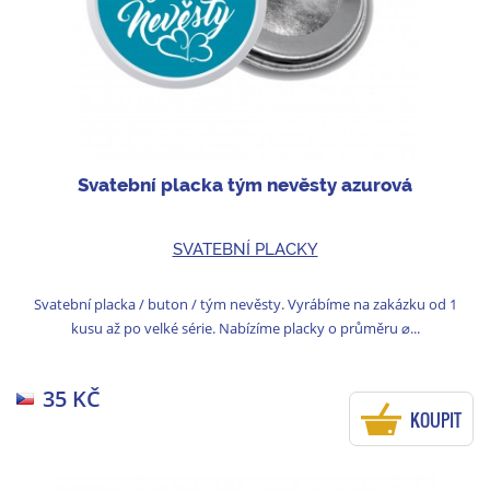
Svatební placka tým nevěsty azurová
SVATEBNÍ PLACKY
Svatební placka / buton / tým nevěsty. Vyrábíme na zakázku od 1
kusu až po velké série. Nabízíme placky o průměru ⌀...
35 KČ
KOUPIT