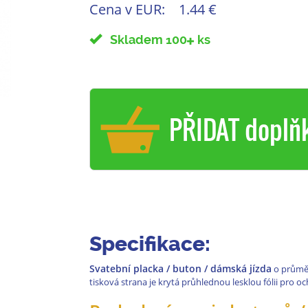
Cena v EUR:
1.44 €
Skladem 100
ks
PŘIDAT doplň
Specifikace:
Svatební placka / buton / dámská jízda
o prům
tisková strana je krytá průhlednou lesklou fólii pro o