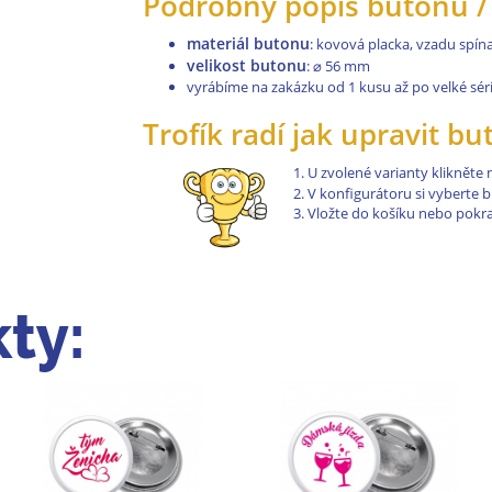
Podrobný popis butonů / 
materiál butonu
: kovová placka, vzadu spínac
velikost butonu
:
⌀
56 mm
vyrábíme na zakázku od 1 kusu až po velké séri
Trofík radí jak upravit b
U zvolené varianty klikněte
V konfigurátoru si vyberte 
Vložte do košíku nebo pokr
ty: