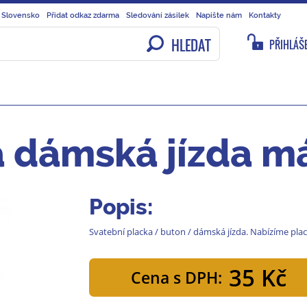
 Slovensko
Přidat odkaz zdarma
Sledování zásilek
Napište nám
Kontakty
HLEDAT
PŘIHLÁŠE
a dámská jízda m
Popis:
Svatební placka / buton / dámská jízda. Nabízíme pl
35 Kč
Cena s DPH: