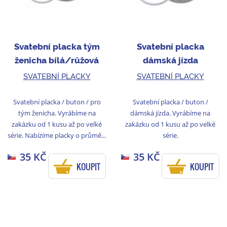
Svatební placka tým
Svatební placka
ženicha bílá/růžová
dámská jízda
bílá/růžová
SVATEBNÍ PLACKY
SVATEBNÍ PLACKY
Svatební placka / buton / pro
Svatební placka / buton /
tým ženicha. Vyrábíme na
dámská jízda. Vyrábíme na
zakázku od 1 kusu až po velké
zakázku od 1 kusu až po velké
série. Nabízíme placky o průmě...
série.
35 KČ
35 KČ
KOUPIT
KOUPIT