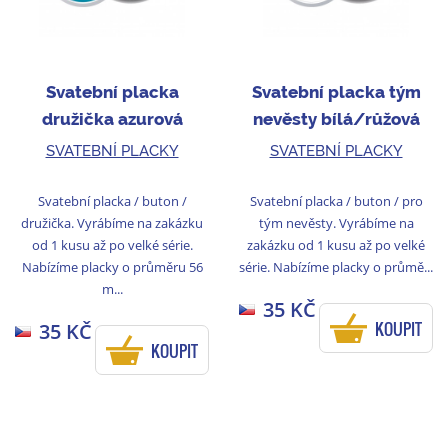
Svatební placka
Svatební placka tým
družička azurová
nevěsty bílá/růžová
SVATEBNÍ PLACKY
SVATEBNÍ PLACKY
Svatební placka / buton /
Svatební placka / buton / pro
družička. Vyrábíme na zakázku
tým nevěsty. Vyrábíme na
od 1 kusu až po velké série.
zakázku od 1 kusu až po velké
Nabízíme placky o průměru 56
série. Nabízíme placky o průmě...
m...
35 KČ
KOUPIT
35 KČ
KOUPIT