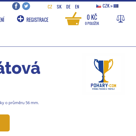
CZK
»
CZ
SK
DE
EN
0 KČ
NÍ
REGISTRACE
0 POLOŽEK
átová
acky o průměru 56 mm.