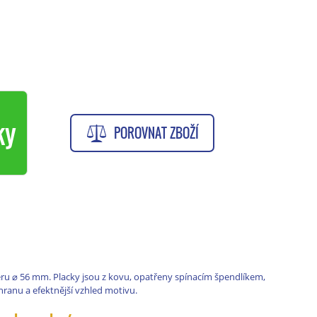
ky
POROVNAT ZBOŽÍ
ěru
⌀
56 mm. Placky jsou z kovu, opatřeny spínacím špendlíkem,
chranu a efektnější vzhled motivu.