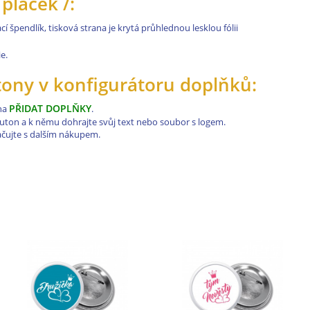
placek /:
í špendlík, tisková strana je krytá průhlednou lesklou fólii
e.
utony v konfigurátoru doplňků:
PŘIDAT DOPLŇKY
 na
.
buton a k němu dohrajte svůj text nebo soubor s logem.
ačujte s dalším nákupem.