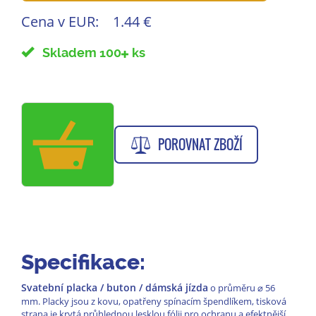
Cena v EUR:
1.44 €
Skladem 100
ks
POROVNAT ZBOŽÍ
Specifikace:
Svatební placka / buton / dámská jízda
o průměru
⌀
56
mm. Placky jsou z kovu, opatřeny spínacím špendlíkem, tisková
strana je krytá průhlednou lesklou fólii pro ochranu a efektnější