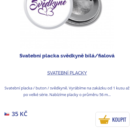
Svatební placka svědkyně bílá/fialová
SVATEBNÍ PLACKY
Svatební placka / buton / svědkyně. Vyrábíme na zakázku od 1 kusu až
po velké série. Nabízíme placky o průměru 56 m...
35 KČ
KOUPIT