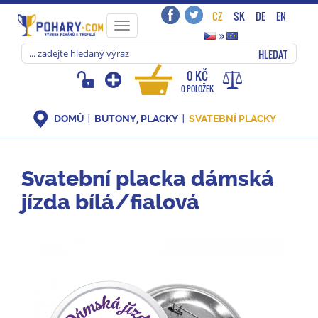
CZ
SK
DE
EN
Toggle
»
navigation
HLEDAT
0 KČ
0 POLOŽEK
DOMŮ
BUTONY, PLACKY
SVATEBNÍ PLACKY
Svatební placka dámská
jízda bílá/fialová