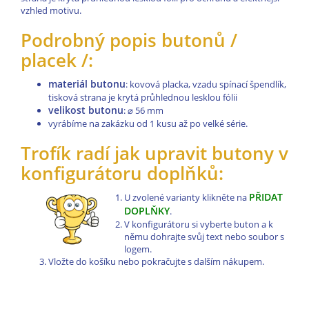
vzhled motivu.
Podrobný popis butonů /
placek /:
materiál butonu
: kovová placka, vzadu spínací špendlík,
tisková strana je krytá průhlednou lesklou fólii
velikost butonu
:
⌀
56 mm
vyrábíme na zakázku od 1 kusu až po velké série.
Trofík radí jak upravit butony v
konfigurátoru doplňků:
PŘIDAT
U zvolené varianty klikněte na
DOPLŇKY
.
V konfigurátoru si vyberte buton a k
němu dohrajte svůj text nebo soubor s
logem.
Vložte do košíku nebo pokračujte s dalším nákupem.