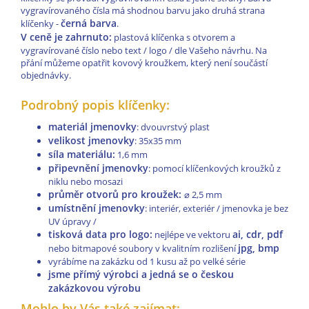
vygravírovaného čísla má shodnou barvu jako druhá strana
černá barva
klíčenky -
.
V ceně je zahrnuto:
plastová klíčenka s otvorem a
vygravírované číslo nebo text / logo / dle Vašeho návrhu. Na
přání můžeme opatřit kovový kroužkem, který není součástí
objednávky.
Podrobný popis klíčenky:
materiál jmenovky
: dvouvrstvý plast
velikost jmenovky
: 35x35 mm
síla materiálu:
1,6 mm
připevnění jmenovky
: pomocí klíčenkových kroužků z
niklu nebo mosazi
průměr otvorů pro kroužek:
⌀
2,5 mm
umístnění jmenovky
: interiér, exteriér / jmenovka je bez
UV úpravy /
tisková data pro logo:
ai, cdr, pdf
nejlépe ve vektoru
jpg, bmp
nebo bitmapové soubory v kvalitním rozlišení
vyrábíme na zakázku od 1 kusu až po velké série
jsme přímý výrobci a jedná se o českou
zakázkovou výrobu
Mohlo by Vás také zajímat: