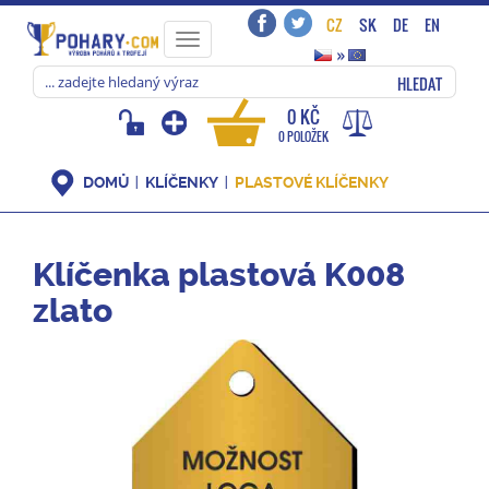
CZ
SK
DE
EN
Toggle
»
navigation
HLEDAT
0 KČ
0 POLOŽEK
DOMŮ
KLÍČENKY
PLASTOVÉ KLÍČENKY
Klíčenka plastová K008
zlato