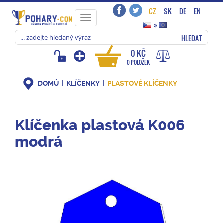
CZ
SK
DE
EN
Toggle
»
navigation
HLEDAT
0 KČ
0 POLOŽEK
DOMŮ
KLÍČENKY
PLASTOVÉ KLÍČENKY
Klíčenka plastová K006
modrá