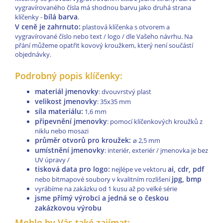
vygravírovaného čísla má shodnou barvu jako druhá strana
bílá barva
klíčenky -
.
V ceně je zahrnuto:
plastová klíčenka s otvorem a
vygravírované číslo nebo text / logo / dle Vašeho návrhu. Na
přání můžeme opatřit kovový kroužkem, který není součástí
objednávky.
Podrobný popis klíčenky:
materiál jmenovky
: dvouvrstvý plast
velikost jmenovky
: 35x35 mm
síla materiálu:
1,6 mm
připevnění jmenovky
: pomocí klíčenkových kroužků z
niklu nebo mosazi
průměr otvorů pro kroužek:
⌀
2,5 mm
umístnění jmenovky
: interiér, exteriér / jmenovka je bez
UV úpravy /
tisková data pro logo:
ai, cdr, pdf
nejlépe ve vektoru
jpg, bmp
nebo bitmapové soubory v kvalitním rozlišení
vyrábíme na zakázku od 1 kusu až po velké série
jsme přímý výrobci a jedná se o českou
zakázkovou výrobu
Mohlo by Vás také zajímat: