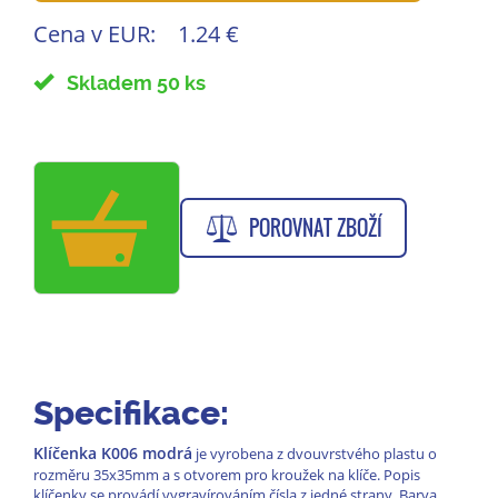
Cena v EUR:
1.24 €
Skladem 50 ks
POROVNAT ZBOŽÍ
Specifikace:
Klíčenka K006 modrá
je vyrobena z dvouvrstvého plastu o
rozměru 35x35mm a s otvorem pro kroužek na klíče. Popis
klíčenky se provádí vygravírováním čísla z jedné strany. Barva