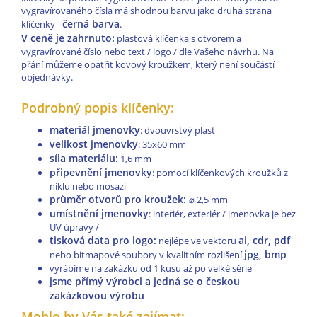
vygravírovaného čísla má shodnou barvu jako druhá strana
černá barva
klíčenky -
.
V ceně je zahrnuto:
plastová klíčenka s otvorem a
vygravírované číslo nebo text / logo / dle Vašeho návrhu. Na
přání můžeme opatřit kovový kroužkem, který není součástí
objednávky.
Podrobný popis klíčenky:
materiál jmenovky
: dvouvrstvý plast
velikost jmenovky
: 35x60 mm
síla materiálu:
1,6 mm
připevnění jmenovky
: pomocí klíčenkových kroužků z
niklu nebo mosazi
průměr otvorů pro kroužek:
⌀
2,5 mm
umístnění jmenovky
: interiér, exteriér / jmenovka je bez
UV úpravy /
tisková data pro logo:
ai, cdr, pdf
nejlépe ve vektoru
jpg, bmp
nebo bitmapové soubory v kvalitním rozlišení
vyrábíme na zakázku od 1 kusu až po velké série
jsme přímý výrobci a jedná se o českou
zakázkovou výrobu
Mohlo by Vás také zajímat: