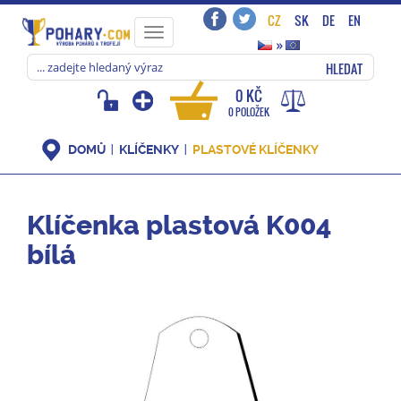
CZ
SK
DE
EN
Toggle
»
navigation
HLEDAT
0 KČ
0 POLOŽEK
DOMŮ
KLÍČENKY
PLASTOVÉ KLÍČENKY
Klíčenka plastová K004
bílá