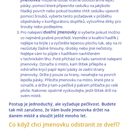
pásky, pomocí které připevníte cedulku na jakýkoliv
hladký povrch nebo pokud budete chtít cedulku upevnit
pomocí šroubů, vyberte tento požadavek v průběhu
objednávky v konfigurátoru doplňků, vytvoříme dírky pro
šrouby nebo podlepíme.
dveřní jmenovky
Pro nalepení
si vyberte pokud možno
co nejméně prašné prostředí. Vezměte si kvalitní hadřík (
nejlépe na brýle ) a vyčistěte lepenou plochu tak, aby na ní
nezůstaly žádné šmouhy, drobky nebo jiné nečistoty.
Nejlépe vám to půjde s hadříkem navhlčeném
v technickém lihu. Poté přichází na řadu samotné nalepení
jmenovky. Označte si místo, kam štítek přilepíte a
odstraňte krycí papír lepící pásky ze zadní strany
jmenovky. Držte ji pouze za hrany, nesahejte na povrch
lepidla pásky. Přiložte jmenovku na místo, které jste si
označili, a držte ji tam a pečlivě ji palcem přitlačte po celé
ploše. Nakonec opatrně vyzkoušejte, jestli štítek drží na
svém místě.
Postup je jednoduchý, ale vyžaduje pečlivost. Budete
tak mít zaručeno, že Vám bude jmenovka držet na
daném místě a sloužit ještě mnoho let.
Co když chci jmenovku odstranit ze dveří?