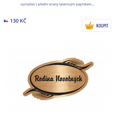
vyznačen z přední strany laserovým paprskem....
130 KČ
KOUPIT