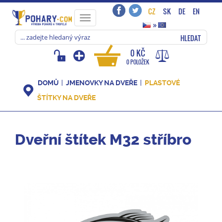
CZ
SK
DE
EN
Toggle
»
navigation
HLEDAT
0 KČ
0 POLOŽEK
DOMŮ
JMENOVKY NA DVEŘE
PLASTOVÉ
ŠTÍTKY NA DVEŘE
Dveřní štítek M32 stříbro