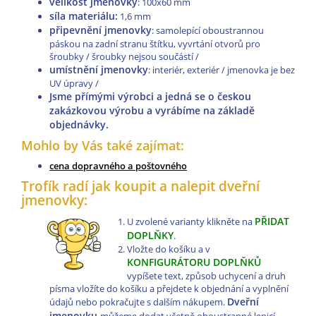
velikost jmenovky
: 100x60 mm
síla materiálu:
1,6 mm
připevnění jmenovky
: samolepící oboustrannou
páskou na zadní stranu štítku, vyvrtání otvorů pro
šroubky / šroubky nejsou součástí /
umístnění jmenovky
: interiér, exteriér / jmenovka je bez
UV úpravy /
Jsme přímými výrobci a jedná se o českou
zakázkovou výrobu a vyrábíme na základě
objednávky.
Mohlo by Vás také zajímat:
cena dopravného a poštovného
Trofík radí jak koupit a nalepit dveřní
jmenovky:
PŘIDAT
U zvolené varianty klikněte na
DOPLŇKY
.
Vložte do košíku a v
KONFIGURÁTORU DOPLŇKŮ
vypíšete text, způsob uchycení a druh
písma vložíte do košíku a přejdete k objednání a vyplnění
Dveřní
údajů nebo pokračujte s dalším nákupem.
jmenovku
můžeme dodat včetně oboustranné lepicí