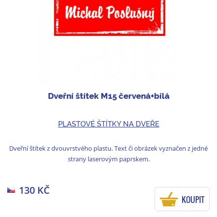
Dveřní štítek M15 červená+bílá
PLASTOVÉ ŠTÍTKY NA DVEŘE
Dveřní štítek z dvouvrstvého plastu. Text či obrázek vyznačen z jedné
strany laserovým paprskem.
130 KČ
KOUPIT