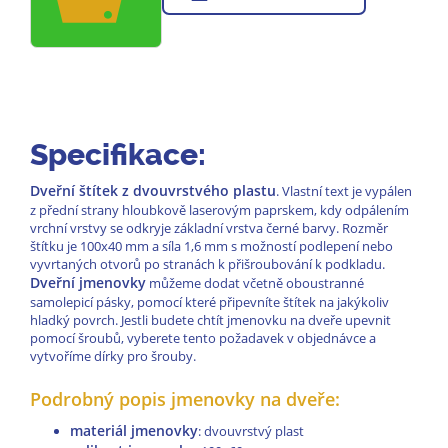
Specifikace:
Dveřní štítek z dvouvrstvého plastu
. Vlastní text je vypálen
z přední strany hloubkově laserovým paprskem, kdy odpálením
vrchní vrstvy se odkryje základní vrstva černé barvy. Rozměr
štítku je 100x40 mm a síla 1,6 mm s možností podlepení nebo
vyvrtaných otvorů po stranách k přišroubování k podkladu.
Dveřní jmenovky
můžeme dodat včetně oboustranné
samolepicí pásky, pomocí které připevníte štítek na jakýkoliv
hladký povrch. Jestli budete chtít jmenovku na dveře upevnit
pomocí šroubů, vyberete tento požadavek v objednávce a
vytvoříme dírky pro šrouby.
Podrobný popis jmenovky na dveře:
materiál jmenovky
: dvouvrstvý plast