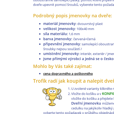
oboustranné samolepicí pásky, pomocí které připevníte
dveře upevnit pomocí šroubů, vyberete tento požada
Podrobný popis jmenovky na dveře:
materiál jmenovky
: dvouvrstvý plast
velikost jmenovky
: 100x40 mm
síla materiálu:
1,6 mm
barva jmenovky:
červená+černá
připevnění jmenovky
: samolepící oboustran
šroubky nejsou součástí /
umístnění jmenovky
: interiér, exteriér / j
Jsme přímými výrobci a jedná se o česk
Mohlo by Vás také zajímat:
cena dopravného a poštovného
Trofík radí jak koupit a nalepit dv
U zvolené varianty klikněte
KONFI
Vložte do košíku a v
vložíte do košíku a přejdet
Dveřní jmenovku
můžeme 
cedulku na jakýkoliv hladk
vyberte tento požadavek v průběhu objednávk