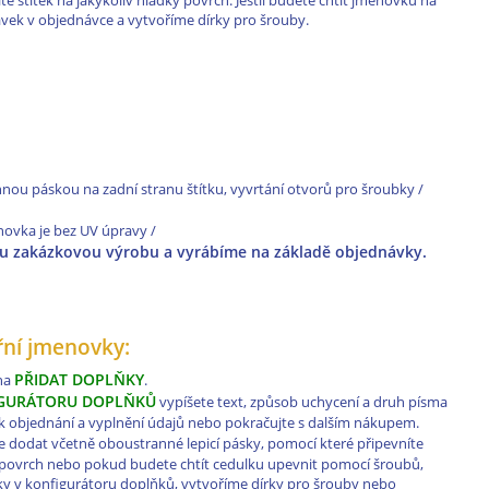
 štítek na jakýkoliv hladký povrch. Jestli budete chtít jmenovku na
vek v objednávce a vytvoříme dírky pro šrouby.
nou páskou na zadní stranu štítku, vyvrtání otvorů pro šroubky /
menovka je bez UV úpravy /
ou zakázkovou výrobu a vyrábíme na základě objednávky.
eřní jmenovky:
PŘIDAT DOPLŇKY
 na
.
GURÁTORU DOPLŇKŮ
vypíšete text, způsob uchycení a druh písma
e k objednání a vyplnění údajů nebo pokračujte s dalším nákupem.
dodat včetně oboustranné lepicí pásky, pomocí které připevníte
ý povrch nebo pokud budete chtít cedulku upevnit pomocí šroubů,
y v konfigurátoru doplňků, vytvoříme dírky pro šrouby nebo