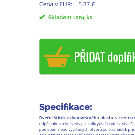
Cena v EUR:
5.37 €
Skladem 100
ks
PŘIDAT doplň
Specifikace:
Dveřní štítek z dvouvrstvého plastu
. Vlastní te
odpálením vrchní vrstvy se odkryje základní vrstva č
podlepení nebo vyvrtaných otvorů po stranách k při