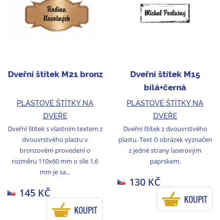
Dveřní štítek M21 bronz
Dveřní štítek M15
bílá+černá
PLASTOVÉ ŠTÍTKY NA
PLASTOVÉ ŠTÍTKY NA
DVEŘE
DVEŘE
Dveřní štítek s vlastním textem z
Dveřní štítek z dvouvrstvého
dvouvrstvého plastu v
plastu. Text či obrázek vyznačen
bronzovém provedení o
z jedné strany laserovým
rozměru 110x60 mm o síle 1,6
paprskem.
mm je sa...
130 KČ
145 KČ
KOUPIT
KOUPIT