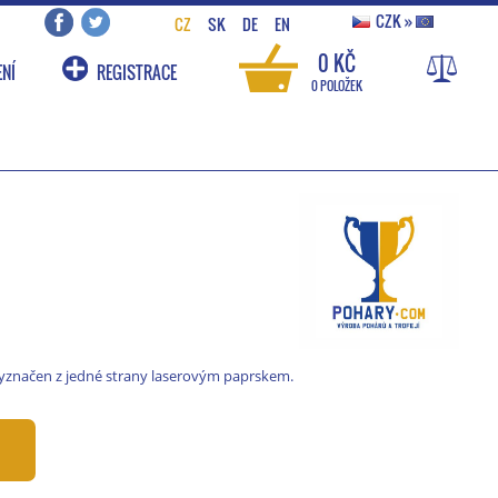
CZK
»
CZ
SK
DE
EN
0 KČ
NÍ
REGISTRACE
0 POLOŽEK
 vyznačen z jedné strany laserovým paprskem.