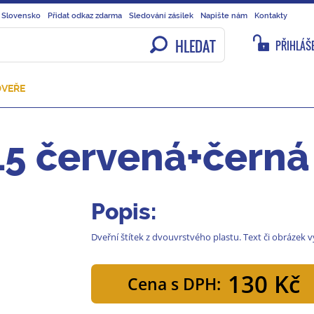
 Slovensko
Přidat odkaz zdarma
Sledování zásilek
Napište nám
Kontakty
HLEDAT
PŘIHLÁŠE
DVEŘE
15 červená+černá
Popis:
Dveřní štítek z dvouvrstvého plastu. Text či obrázek
130 Kč
Cena s DPH: