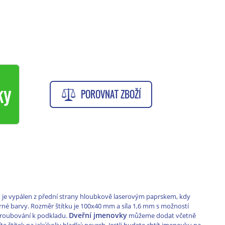
ky
POROVNAT ZBOŽÍ
xt je vypálen z přední strany hloubkově laserovým paprskem, kdy
erné barvy. Rozměr štítku je 100x40 mm a síla 1,6 mm s možností
Dveřní jmenovky
šroubování k podkladu.
můžeme dodat včetně