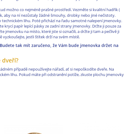
ud možno co nejméně prašné prostředí. Vezměte si kvalitní hadřík (
tak, aby na ní nezůstaly žádné šmouhy, drobky nebo jiné nečistoty.
 technickém lihu. Poté přichází na řadu samotné nalepení jmenovky.
te krycí papír lepící pásky ze zadní strany jmenovky. Držte ji pouze za
e jmenovku na místo, které jste si označili, a držte ji tam a pečlivě ji
vyzkoušejte, jestli štítek drží na svém místě.
. Budete tak mít zaručeno, že Vám bude jmenovka držet na
 dveří?
 žádném případě nepoužívejte nářadí, ať si nepoškodíte dveře. Na
ickém lihu. Pokud máte při odstranění potíže, zkuste plochu jmenovky