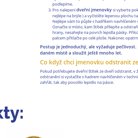
podlepíme.
dveřní jmenovky
Pro nalepení
si vyberte pok
nejlépe na brýle ) a vyčistěte lepenou plochu 
Nejlépe vám to půjde s hadříkem navhlčeném v
Označte si místo, kam štítek přilepíte a odstraň
hrany, nesahejte na povrch lepidla pásky. Přiložt
palcem přitlačte po celé ploše. Nakonec opatrně 
Postup je jednoduchý, ale vyžaduje pečlivost
daném místě a sloužit ještě mnoho let.
Co když chci jmenovku odstranit ze
Pokud potřebujete dveřní štítek ze dveří odstranit, v
odstranění si vystačíte s hadrem navhlčeném v techn
zahřát, tak aby povolilo lepidlo na pásce.
ty: