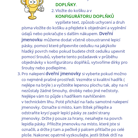
DOPLŇKY
.
Vložte do košíku a v
KONFIGURÁTORU DOPLŇKŮ
vypíšete text, způsob uchycení a druh
písma vložíte do košíku a přejdete k objednání a vyplnění
Dveřní
údajů nebo pokračujte s dalším nákupem.
jmenovku
můžeme dodat včetně oboustranné lepicí
pásky, pomocí které připevníte cedulku na jakýkoliv
hladký povrch nebo pokud budete chtít cedulku upevnit
pomocí šroubů, vyberte tento požadavek v průběhu
objednávky v konfigurátoru doplňků, vytvoříme dírky pro
šrouby nebo podlepíme.
dveřní jmenovky
Pro nalepení
si vyberte pokud možno
co nejméně prašné prostředí. Vezměte si kvalitní hadřík (
nejlépe na brýle ) a vyčistěte lepenou plochu tak, aby na ní
nezůstaly žádné šmouhy, drobky nebo jiné nečistoty.
Nejlépe vám to půjde s hadříkem navhlčeném
v technickém lihu. Poté přichází na řadu samotné nalepení
jmenovky. Označte si místo, kam štítek přilepíte a
odstraňte krycí papír lepící pásky ze zadní strany
jmenovky. Držte ji pouze za hrany, nesahejte na povrch
lepidla pásky. Přiložte jmenovku na místo, které jste si
označili, a držte ji tam a pečlivě ji palcem přitlačte po celé
ploše. Nakonec opatrně vyzkoušejte, jestli štítek drží na