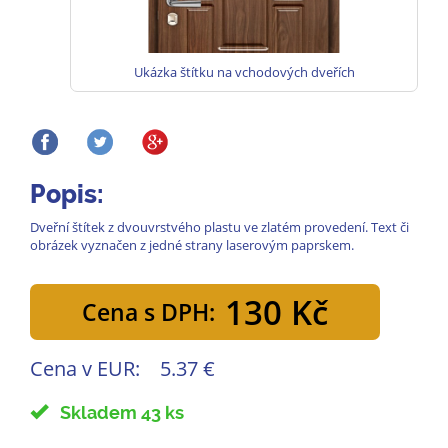
Ukázka štítku na vchodových dveřích
Popis:
Dveřní štítek z dvouvrstvého plastu ve zlatém provedení. Text či
obrázek vyznačen z jedné strany laserovým paprskem.
130 Kč
Cena s DPH:
Cena v EUR:
5.37 €
Skladem 43 ks