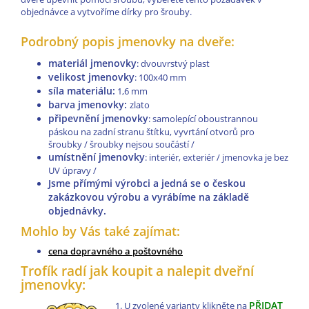
objednávce a vytvoříme dírky pro šrouby.
Podrobný popis jmenovky na dveře:
materiál jmenovky
: dvouvrstvý plast
velikost jmenovky
: 100x40 mm
síla materiálu:
1,6 mm
barva jmenovky:
zlato
připevnění jmenovky
: samolepící oboustrannou
páskou na zadní stranu štítku, vyvrtání otvorů pro
šroubky / šroubky nejsou součástí /
umístnění jmenovky
: interiér, exteriér / jmenovka je bez
UV úpravy /
Jsme přímými výrobci a jedná se o českou
zakázkovou výrobu a vyrábíme na základě
objednávky.
Mohlo by Vás také zajímat:
cena dopravného a poštovného
Trofík radí jak koupit a nalepit dveřní
jmenovky:
PŘIDAT
U zvolené varianty klikněte na