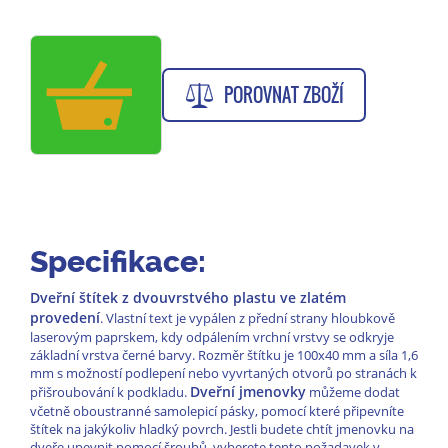
POROVNAT ZBOŽÍ
Specifikace:
Dveřní štítek z dvouvrstvého plastu ve zlatém
provedení
. Vlastní text je vypálen z přední strany hloubkově
laserovým paprskem, kdy odpálením vrchní vrstvy se odkryje
základní vrstva černé barvy. Rozměr štítku je 100x40 mm a síla 1,6
mm s možností podlepení nebo vyvrtaných otvorů po stranách k
Dveřní jmenovky
přišroubování k podkladu.
můžeme dodat
včetně oboustranné samolepicí pásky, pomocí které připevníte
štítek na jakýkoliv hladký povrch. Jestli budete chtít jmenovku na
dveře upevnit pomocí šroubů, vyberete tento požadavek v