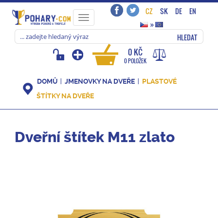
CZ
SK
DE
EN
Toggle
»
navigation
HLEDAT
0 KČ
0 POLOŽEK
DOMŮ
JMENOVKY NA DVEŘE
PLASTOVÉ
ŠTÍTKY NA DVEŘE
Dveřní štítek M11 zlato