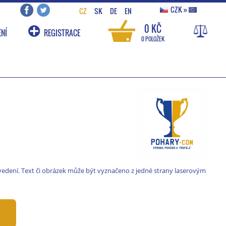
CZK
»
CZ
SK
DE
EN
0 KČ
NÍ
REGISTRACE
0 POLOŽEK
vedení. Text či obrázek může být vyznačeno z jedné strany laserovým