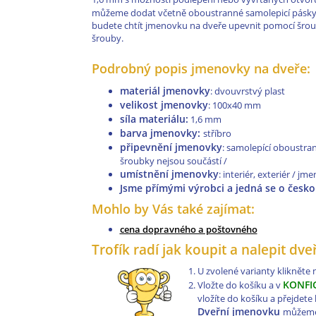
můžeme dodat včetně oboustranné samolepicí pásky, po
budete chtít jmenovku na dveře upevnit pomocí šrou
šrouby.
Podrobný popis jmenovky na dveře:
materiál jmenovky
: dvouvrstvý plast
velikost jmenovky
: 100x40 mm
síla materiálu:
1,6 mm
barva jmenovky:
stříbro
připevnění jmenovky
: samolepící oboustran
šroubky nejsou součástí /
umístnění jmenovky
: interiér, exteriér / j
Jsme přímými výrobci a jedná se o česk
Mohlo by Vás také zajímat:
cena dopravného a poštovného
Trofík radí jak koupit a nalepit dv
U zvolené varianty klikněte
KONFI
Vložte do košíku a v
vložíte do košíku a přejdet
Dveřní jmenovku
můžeme 