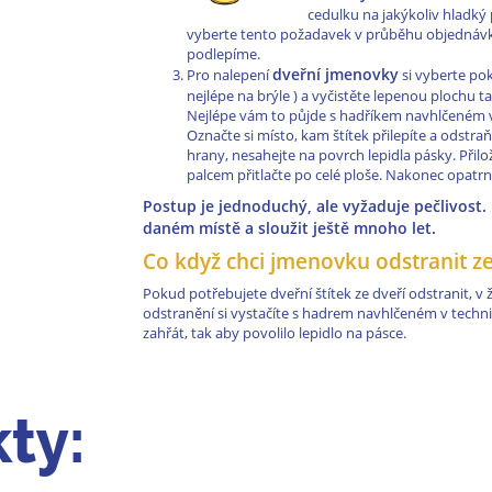
cedulku na jakýkoliv hladk
vyberte tento požadavek v průběhu objednávk
podlepíme.
dveřní jmenovky
Pro nalepení
si vyberte pok
nejlépe na brýle ) a vyčistěte lepenou plochu 
Nejlépe vám to půjde s hadříkem navhlčeném v
Označte si místo, kam štítek přilepíte a odstraň
hrany, nesahejte na povrch lepidla pásky. Přiložt
palcem přitlačte po celé ploše. Nakonec opatrně 
Postup je jednoduchý, ale vyžaduje pečlivost
daném místě a sloužit ještě mnoho let.
Co když chci jmenovku odstranit ze
Pokud potřebujete dveřní štítek ze dveří odstranit, v
odstranění si vystačíte s hadrem navhlčeném v techn
zahřát, tak aby povolilo lepidlo na pásce.
ty: