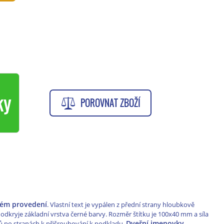
ky
POROVNAT ZBOŽÍ
rném provedení
. Vlastní text je vypálen z přední strany hloubkově
dkryje základní vrstva černé barvy. Rozměr štítku je 100x40 mm a síla
Dveřní jmenovky
 po stranách k přišroubování k podkladu.