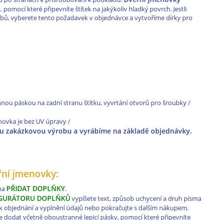
mocí které připevníte štítek na jakýkoliv hladký povrch. Jestli
bů, vyberete tento požadavek v objednávce a vytvoříme dírky pro
nou páskou na zadní stranu štítku, vyvrtání otvorů pro šroubky /
menovka je bez UV úpravy /
ou zakázkovou výrobu a vyrábíme na základě objednávky.
eřní jmenovky:
PŘIDAT DOPLŇKY
 na
.
GURÁTORU DOPLŇKŮ
vypíšete text, způsob uchycení a druh písma
e k objednání a vyplnění údajů nebo pokračujte s dalším nákupem.
dodat včetně oboustranné lepicí pásky, pomocí které připevníte