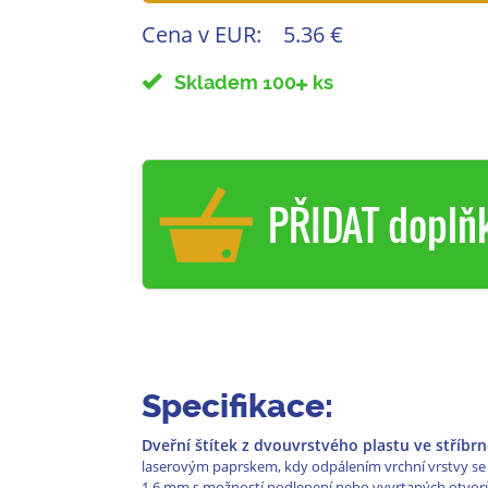
Cena v EUR:
5.36 €
Skladem 100
ks
PŘIDAT doplň
Specifikace:
Dveřní štítek z dvouvrstvého plastu ve stříb
laserovým paprskem, kdy odpálením vrchní vrstvy se o
1,6 mm s možností podlepení nebo vyvrtaných otvorů