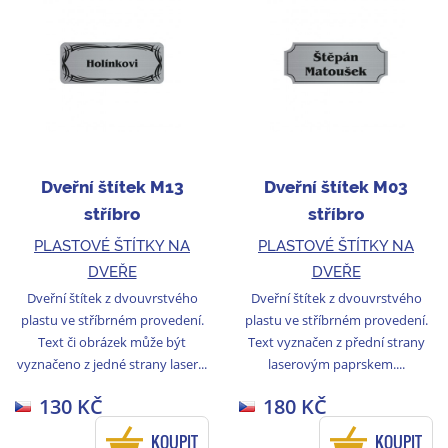
Dveřní štítek M13
Dveřní štítek M03
stříbro
stříbro
PLASTOVÉ ŠTÍTKY NA
PLASTOVÉ ŠTÍTKY NA
DVEŘE
DVEŘE
Dveřní štítek z dvouvrstvého
Dveřní štítek z dvouvrstvého
plastu ve stříbrném provedení.
plastu ve stříbrném provedení.
Text či obrázek může být
Text vyznačen z přední strany
vyznačeno z jedné strany laser...
laserovým paprskem....
130 KČ
180 KČ
KOUPIT
KOUPIT