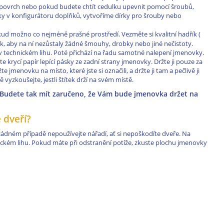
ý povrch nebo pokud budete chtít cedulku upevnit pomocí šroubů,
y v konfigurátoru doplňků, vytvoříme dírky pro šrouby nebo
ud možno co nejméně prašné prostředí. Vezměte si kvalitní hadřík (
tak, aby na ní nezůstaly žádné šmouhy, drobky nebo jiné nečistoty.
 technickém lihu. Poté přichází na řadu samotné nalepení jmenovky.
te krycí papír lepící pásky ze zadní strany jmenovky. Držte ji pouze za
e jmenovku na místo, které jste si označili, a držte ji tam a pečlivě ji
vyzkoušejte, jestli štítek drží na svém místě.
. Budete tak mít zaručeno, že Vám bude jmenovka držet na
 dveří?
 žádném případě nepoužívejte nářadí, ať si nepoškodíte dveře. Na
ickém lihu. Pokud máte při odstranění potíže, zkuste plochu jmenovky