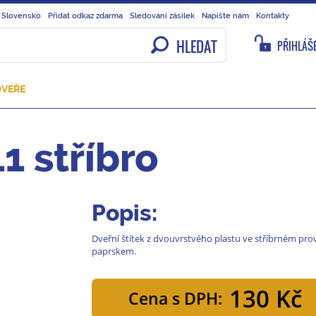
 Slovensko
Přidat odkaz zdarma
Sledování zásilek
Napište nám
Kontakty
HLEDAT
PŘIHLÁŠE
DVEŘE
1 stříbro
Popis:
Dveřní štítek z dvouvrstvého plastu ve stříbrném pro
paprskem.
130 Kč
Cena s DPH: