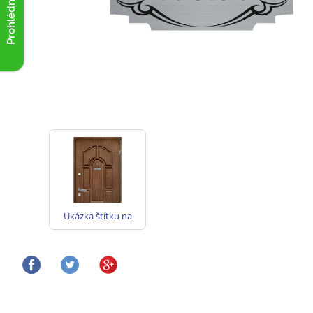
Prohlédnout akce
Ukázka štítku na
vchodových
dveřích