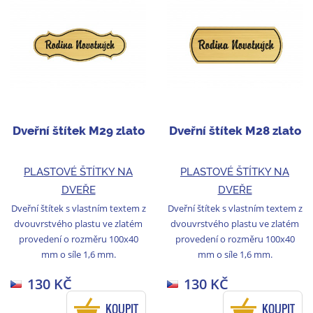
Dveřní štítek M29 zlato
Dveřní štítek M28 zlato
PLASTOVÉ ŠTÍTKY NA
PLASTOVÉ ŠTÍTKY NA
DVEŘE
DVEŘE
Dveřní štítek s vlastním textem z
Dveřní štítek s vlastním textem z
dvouvrstvého plastu ve zlatém
dvouvrstvého plastu ve zlatém
provedení o rozměru 100x40
provedení o rozměru 100x40
mm o síle 1,6 mm.
mm o síle 1,6 mm.
130 KČ
130 KČ
KOUPIT
KOUPIT