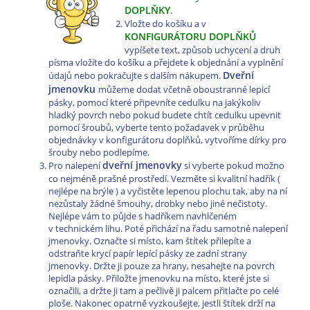
DOPLŇKY
.
Vložte do košíku a v
KONFIGURÁTORU DOPLŇKŮ
vypíšete text, způsob uchycení a druh
písma vložíte do košíku a přejdete k objednání a vyplnění
Dveřní
údajů nebo pokračujte s dalším nákupem.
jmenovku
můžeme dodat včetně oboustranné lepicí
pásky, pomocí které připevníte cedulku na jakýkoliv
hladký povrch nebo pokud budete chtít cedulku upevnit
pomocí šroubů, vyberte tento požadavek v průběhu
objednávky v konfigurátoru doplňků, vytvoříme dírky pro
šrouby nebo podlepíme.
dveřní jmenovky
Pro nalepení
si vyberte pokud možno
co nejméně prašné prostředí. Vezměte si kvalitní hadřík (
nejlépe na brýle ) a vyčistěte lepenou plochu tak, aby na ní
nezůstaly žádné šmouhy, drobky nebo jiné nečistoty.
Nejlépe vám to půjde s hadříkem navhlčeném
v technickém lihu. Poté přichází na řadu samotné nalepení
jmenovky. Označte si místo, kam štítek přilepíte a
odstraňte krycí papír lepící pásky ze zadní strany
jmenovky. Držte ji pouze za hrany, nesahejte na povrch
lepidla pásky. Přiložte jmenovku na místo, které jste si
označili, a držte ji tam a pečlivě ji palcem přitlačte po celé
ploše. Nakonec opatrně vyzkoušejte, jestli štítek drží na