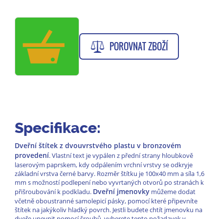
POROVNAT ZBOŽÍ
Specifikace:
Dveřní štítek z dvouvrstvého plastu v bronzovém
provedení
. Vlastní text je vypálen z přední strany hloubkově
laserovým paprskem, kdy odpálením vrchní vrstvy se odkryje
základní vrstva černé barvy. Rozměr štítku je 100x40 mm a síla 1,6
mm s možností podlepení nebo vyvrtaných otvorů po stranách k
Dveřní jmenovky
přišroubování k podkladu.
můžeme dodat
včetně oboustranné samolepicí pásky, pomocí které připevníte
štítek na jakýkoliv hladký povrch. Jestli budete chtít jmenovku na
dveře upevnit pomocí šroubů, vyberete tento požadavek v