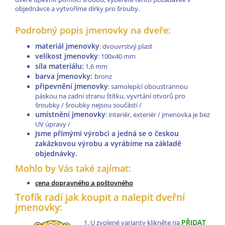
objednávce a vytvoříme dírky pro šrouby.
Podrobný popis jmenovky na dveře:
materiál jmenovky
: dvouvrstvý plast
velikost jmenovky
: 100x40 mm
síla materiálu:
1,6 mm
barva jmenovky:
bronz
připevnění jmenovky
: samolepící oboustrannou
páskou na zadní stranu štítku, vyvrtání otvorů pro
šroubky / šroubky nejsou součástí /
umístnění jmenovky
: interiér, exteriér / jmenovka je bez
UV úpravy /
Jsme přímými výrobci a jedná se o českou
zakázkovou výrobu a vyrábíme na základě
objednávky.
Mohlo by Vás také zajímat:
cena dopravného a poštovného
Trofík radí jak koupit a nalepit dveřní
jmenovky:
PŘIDAT
U zvolené varianty klikněte na