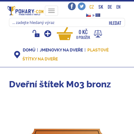
CZ
SK
DE
EN
Toggle
»
navigation
HLEDAT
0 KČ
0 POLOŽEK
DOMŮ
JMENOVKY NA DVEŘE
PLASTOVÉ
ŠTÍTKY NA DVEŘE
Dveřní štítek M03 bronz