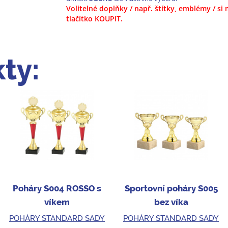
Volitelné doplňky / např. štítky, emblémy / s
tlačítko KOUPIT.
ty:
Poháry S004 ROSSO s
Sportovní poháry S005
víkem
bez víka
POHÁRY STANDARD SADY
POHÁRY STANDARD SADY