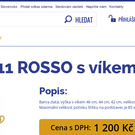
 Slovensko
Přidat odkaz zdarma
Sledování zásilek
Napište nám
Kontakty
HLEDAT
PŘIHLÁŠE
Y
11 ROSSO s víke
Popis:
Barva zlatá, výška s víkem 46 cm, 44 cm, 42 cm, veli
Maximální velikost potisku štítku na podstavec je 85 
1 200 Kč
Cena s DPH: