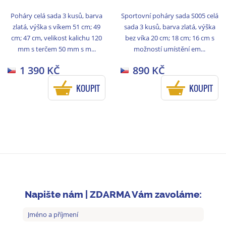
Poháry celá sada 3 kusů, barva
Sportovní poháry sada S005 celá
zlatá, výška s víkem 51 cm; 49
sada 3 kusů, barva zlatá, výška
cm; 47 cm, velikost kalichu 120
bez víka 20 cm; 18 cm; 16 cm s
mm s terčem 50 mm s m...
možností umístění em...
1 390 KČ
890 KČ
KOUPIT
KOUPIT
Napište nám | ZDARMA Vám zavoláme: