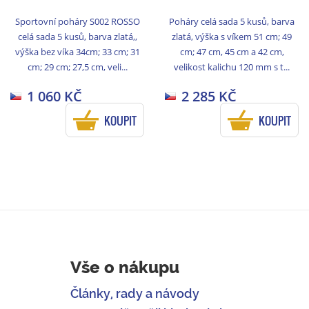
Sportovní poháry S002 ROSSO
Poháry celá sada 5 kusů, barva
celá sada 5 kusů, barva zlatá,,
zlatá, výška s víkem 51 cm; 49
výška bez víka 34cm; 33 cm; 31
cm; 47 cm, 45 cm a 42 cm,
cm; 29 cm; 27,5 cm, veli...
velikost kalichu 120 mm s t...
1 060 KČ
2 285 KČ
KOUPIT
KOUPIT
Vše o nákupu
Články, rady a návody