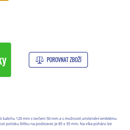
ky
POROVNAT ZBOŽÍ
ikost kalichu 120 mm s terčem 50 mm a s možností umístnění emblému
t potisku štítku na podstavec je 85 x 35 mm. Na víka poháru lze