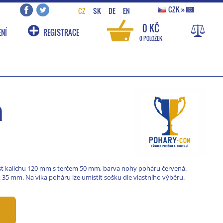
CZK
»
CZ
SK
DE
EN
0 KČ
NÍ
REGISTRACE
0 POLOŽEK
m
kost kalichu 120 mm s terčem 50 mm, barva nohy poháru červená.
x 35 mm. Na víka poháru lze umístit sošku dle vlastního výběru.