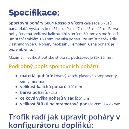
Specifikace:
Sportovní poháry S004 Rosso s víkem
celá sada 5 kusů,
barva zlatá, výška s víkem 51cm, 49cm, 47cm, 45cm, 42cm. Barva
nohy červená. Velikost kalichu 120 s terčem 50 mm a s možností
umístění emblému 50 mm. Na víka poháru lze umístit sošku dle
vlastního výběru. Poháry neobsahují emblém. Cena pohárů je
bez emblému.
Maximální velikost potisku štítku na podstavec je 85x 35 mm.
Podrobný popis sportovních pohárů:
materiál pohárů
: kovový kalich, plastové komponenty,
černý mramor
velikost kalichů pohárů
: 120 mm
barva pohárů
: zlato
celková výška pohárů v sadě:
51 cm
velikost štítků na mramorové podstavce:
85x25 mm
Trofík radí jak upravit poháry v
konfigurátoru doplňků: