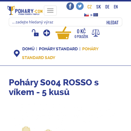
CZ
SK
DE
EN
Toggle
»
navigation
HLEDAT
0 KČ
0 POLOŽEK
DOMŮ
POHÁRY STANDARD
POHÁRY
STANDARD SADY
Poháry S004 ROSSO s
víkem - 5 kusů