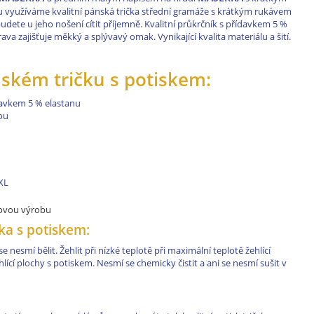
 využíváme kvalitní pánská trička střední gramáže s krátkým rukávem
dete u jeho nošení cítit příjemně. Kvalitní průkrčník s přídavkem 5 %
va zajišťuje měkký a splývavý omak. Vynikající kvalita materiálu a šití.
ském tričku s potiskem:
davkem 5 % elastanu
ou
XXL
kovou výrobu
ka s potiskem:
 nesmí bělit. Žehlit při nízké teplotě při maximální teplotě žehlící
lící plochy s potiskem. Nesmí se chemicky čistit a ani se nesmí sušit v