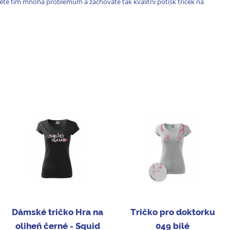
te tím mnoha problémům a zachováte tak kvalitní potisk triček na
Dámské tričko Hra na
Tričko pro doktorku
oliheň černé - Squid
049 bílé