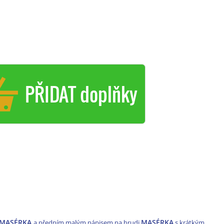
PŘIDAT doplňky
 MASÉRKA
MASÉRKA
a předním malým nápisem na hrudi
s krátkým