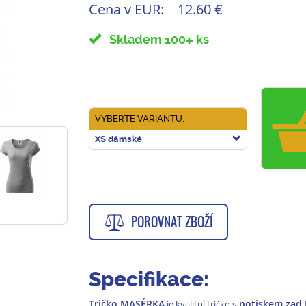
Cena v EUR:
12.60 €
Skladem 100
ks
VYBERTE VARIANTU:
XS dámské
POROVNAT ZBOŽÍ
Specifikace:
Tričko MASÉRKA
potiskem zad
je kvalitní tričko s