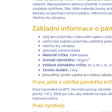
rukávem. Reprezentativní dárkový předmět. K potisku
a kulatým výstřihem. Díky 100% materiálu bavlny se bu
elastanu se zpevňující ramenní páskou. Silikonová úpra
Všechny švy zdvojeny.
Základní informace o pán
úzký lem průkrčníku z žebrového úpletu s pří
vnitřní část zadního průkrčníku začištěný pásk
všechny švy zdvojeny
zpevňující ramenní páska
Materiál trička:
100% bavlna
Gramáž dámského:
2
150 g/m
Velikost dámského trička:
XS, S, M, L, XL, 
Termín dodání:
2 dny
jsme přímý výrobci a jedná se o českou zakáz
Praní, péče a údržba pánského trič
o
Praní maximálně na 40
C. Normální postup. Výrobek se
plochy 110°C. Žehlit po rubu, aby nedošlo ke styku žeh
bubnové sušičce.
Prací symboly: