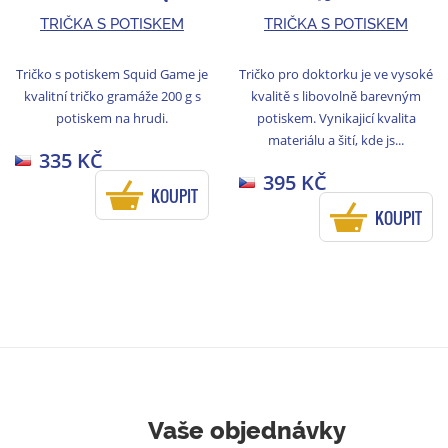
game 02
TRIČKA S POTISKEM
TRIČKA S POTISKEM
Tričko s potiskem Squid Game je
Tričko pro doktorku je ve vysoké
kvalitní tričko gramáže 200 g s
kvalitě s libovolně barevným
potiskem na hrudi.
potiskem. Vynikajicí kvalita
materiálu a šití, kde js...
335 KČ
395 KČ
KOUPIT
KOUPIT
Vaše objednávky