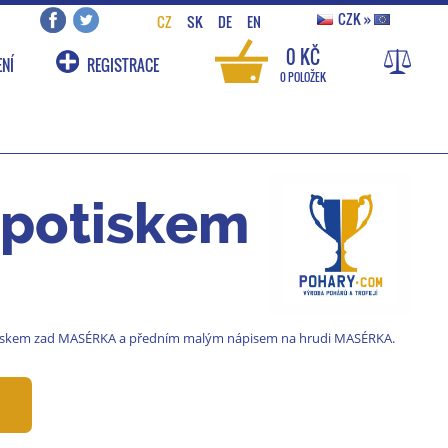
CZK
»
CZ
SK
DE
EN
0 KČ
NÍ
REGISTRACE
0 POLOŽEK
 potiskem
potiskem zad MASÉRKA a předním malým nápisem na hrudi MASÉRKA.