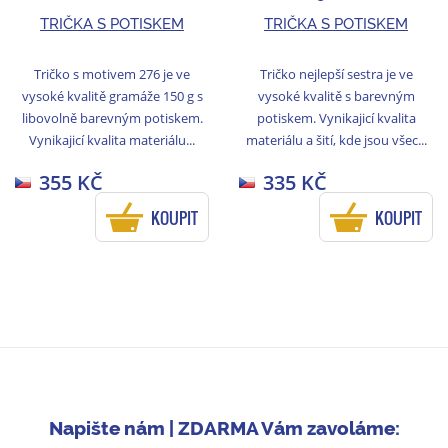
TRIČKA S POTISKEM
TRIČKA S POTISKEM
Tričko s motivem 276 je ve
Tričko nejlepší sestra je ve
vysoké kvalitě gramáže 150 g s
vysoké kvalitě s barevným
libovolně barevným potiskem.
potiskem. Vynikajicí kvalita
Vynikajicí kvalita materiálu...
materiálu a šití, kde jsou všec...
355 KČ
335 KČ
KOUPIT
KOUPIT
Napište nám | ZDARMA Vám zavoláme: