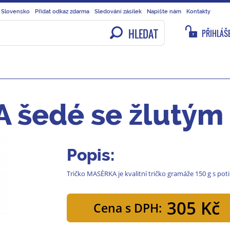
 Slovensko
Přidat odkaz zdarma
Sledování zásilek
Napište nám
Kontakty
HLEDAT
PŘIHLÁŠE
 šedé se žlutým
Popis:
Tričko MASÉRKA je kvalitní tričko gramáže 150 g s 
305 Kč
Cena s DPH: