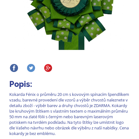
Popis:
Kokarda Fénix o průměru 20 cm s kovovým spínacím špendlíkem
vzadu, barevné provedení dle vzorů a výběr chvostů naleznete v
detailu zboží - výběr barev a druhy chvostů je ZDARMA. Kokardy
lze kruhovým štítkem s vlastním textem o maximálním průměru
50 mm na zlaté fólii s černým nebo barevným laserovým
potiskem na tvrdém podkladu. Na tyto štítky lze umístnit logo
dle Vašeho návrhu nebo obrázek dle výběru z naší nabídky. Cena
kokardy je bez emblému.