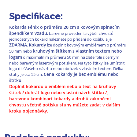
Specifikace:
Kokarda Fénix o průměru 20 cm
s kovovým spínacím
špendlíkem vzadu
, barevné provedení a výběr chvostů
jednočetných kokard naleznete po přidání do košíku a je
ZDARMA
Kokardy
.
lze doplnit kovovým emblémem o průměru
kruhovým štítkem
s vlastním textem nebo
50 mm nebo
logem
o maximálním průměru 50 mm na zlaté fólii s černým
nebo barevným laserovým potiskem. Na tyto štítky lze umístnit
logo dle Vašeho návrhu nebo obrázek s vlastním textem. Délka
Cena kokardy je bez emblému nebo
stuhy je cca 55 cm.
štítku.
Doplnit kokardu o emblém nebo o text na kruhový
štítek / dohrát logo nebo vlastní návrh štítku /,
barevnou kombinaci kokardy a druhů zakončení
chvostu včetně potisku stuhy můžete zadat v dalším
kroku objednávky.