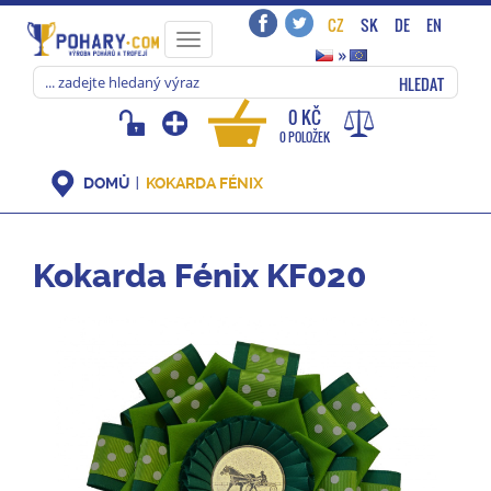
CZ
SK
DE
EN
Toggle
»
navigation
HLEDAT
0 KČ
0 POLOŽEK
DOMŮ
KOKARDA FÉNIX
Kokarda Fénix KF020