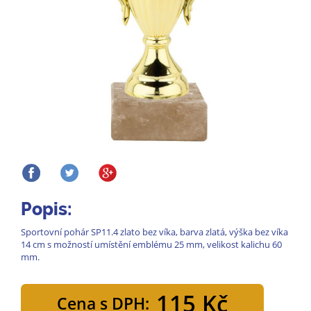
Popis:
Sportovní pohár SP11.4 zlato bez víka, barva zlatá, výška bez víka
14 cm s možností umístění emblému 25 mm, velikost kalichu 60
mm.
115 Kč
Cena s DPH: