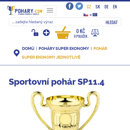
CZ
SK
DE
EN
Toggle
»
navigation
HLEDAT
0 KČ
0 POLOŽEK
DOMŮ
POHÁRY SUPER EKONOMY
POHÁR
SUPER EKONOMY JEDNOTLIVĚ
Sportovní pohár SP11.4