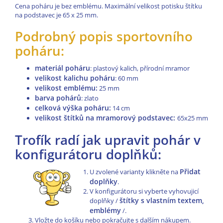
Cena poháru je bez emblému. Maximální velikost potisku štítku
na podstavec je 65 x 25 mm.
Podrobný popis sportovního
poháru:
materiál poháru
: plastový kalich, přírodní mramor
velikost kalichu poháru
: 60 mm
velikost emblému:
25 mm
barva pohárů
: zlato
celková výška poháru:
14 cm
velikost štítků na mramorový podstavec:
65x25 mm
Trofík radí jak upravit pohár v
konfigurátoru doplňků:
Přidat
U zvolené varianty klikněte na
doplňky
.
V konfigurátoru si vyberte vyhovujicí
štítky s vlastním textem,
doplňky /
emblémy
/.
Vložte do košíku nebo pokračujte s dalším nákupem.