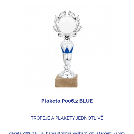
Plaketa P006.2 BLUE
TROFEJE A PLAKETY JEDNOTLIVĚ
Plaketa P006.2 BLUE, barva stříbrná, výška 25 cm, s terčem 50 mm,