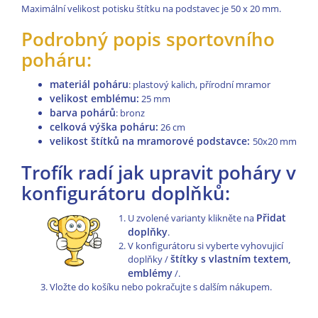
Maximální velikost potisku štítku na podstavec je 50 x 20 mm.
Podrobný popis sportovního
poháru:
materiál poháru
: plastový kalich, přírodní mramor
velikost emblému:
25 mm
barva pohárů
: bronz
celková výška poháru:
26 cm
velikost štítků na mramorové podstavce:
50x20 mm
Trofík radí jak upravit poháry v
konfigurátoru doplňků:
Přidat
U zvolené varianty klikněte na
doplňky
.
V konfigurátoru si vyberte vyhovujicí
štítky s vlastním textem,
doplňky /
emblémy
/.
Vložte do košíku nebo pokračujte s dalším nákupem.