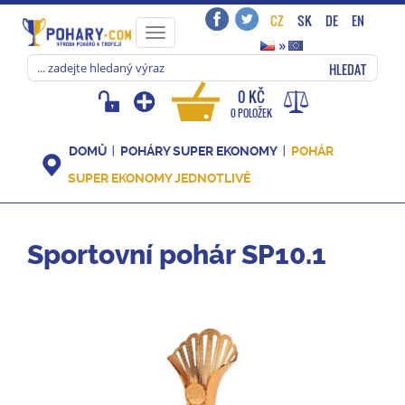
CZ
SK
DE
EN
Toggle
»
navigation
HLEDAT
0 KČ
0 POLOŽEK
DOMŮ
POHÁRY SUPER EKONOMY
POHÁR
SUPER EKONOMY JEDNOTLIVĚ
Sportovní pohár SP10.1