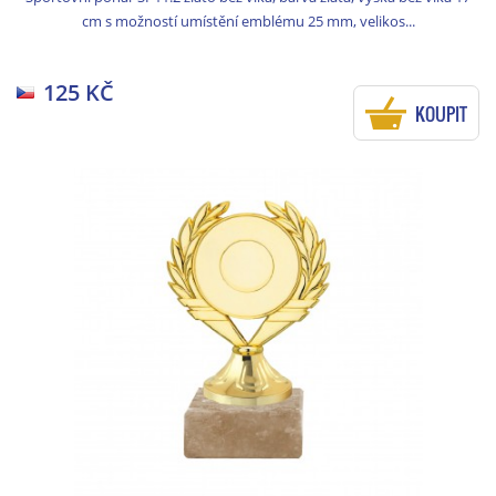
cm s možností umístění emblému 25 mm, velikos...
125 KČ
KOUPIT