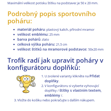
Maximální velikost potisku štítku na podstavec je 50 x 20 mm.
Podrobný popis sportovního
poháru:
materiál poháru
: plastový kalich, přírodní mramor
velikost emblému:
25 mm
barva pohárů
: zlato
celková výška poháru:
21,5 cm
velikost štítků na mramorové podstavce:
50x20 mm
Trofík radí jak upravit poháry v
konfigurátoru doplňků:
Přidat
U zvolené varianty klikněte na
doplňky
.
V konfigurátoru si vyberte vyhovujicí
štítky s vlastním textem,
doplňky /
emblémy
/.
Vložte do košíku nebo pokračujte s dalším nákupem.