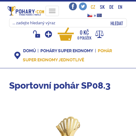
CZ
SK
DE
EN
Toggle
»
navigation
HLEDAT
0 KČ
0 POLOŽEK
DOMŮ
POHÁRY SUPER EKONOMY
POHÁR
SUPER EKONOMY JEDNOTLIVĚ
Sportovní pohár SP08.3