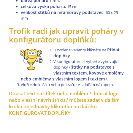
barva pohárů
: bronz
celková výška poháru:
15 cm
velikost štítků na mramorový podstavec:
60 x 25
mm
Trofík radí jak upravit poháry v
konfigurátoru doplňků:
Přidat
U zvolené varianty klikněte na
doplňky
.
V konfigurátoru si vyberte vyhovujicí
štítky na podstavce s
doplňky /
vlastním textem, kovové emblémy
nebo emblémy s vlastním logem i textem
/.
Vložte do košíku nebo pokračujte s dalším nákupem.
Dopsat text na štítek nebo emblém / dohrát logo
nebo vlastní návrh štítku / můžete zadat v dalším
kroku objednávky kliknutím na tlačítko
KONFIGUROVAT DOPLŇKY.