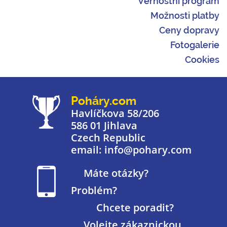
Věrnostní program
Možnosti platby
Ceny dopravy
Fotogalerie
Cookies
Poháry.com
Havlíčkova 58/206
586 01 Jihlava
Czech Republic
email: info@pohary.com
Máte otázky?
Problém?
Chcete poradit?
Volejte zákaznickou