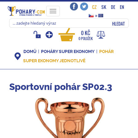
CZ
SK
DE
EN
Toggle
»
navigation
HLEDAT
0 KČ
0 POLOŽEK
DOMŮ
POHÁRY SUPER EKONOMY
POHÁR
SUPER EKONOMY JEDNOTLIVĚ
Sportovní pohár SP02.3