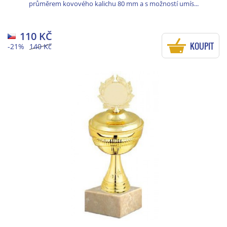
průměrem kovového kalichu 80 mm a s možností umís...
110 KČ
KOUPIT
-21%
140 Kč