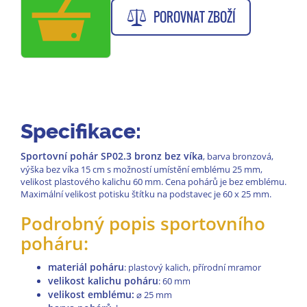
POROVNAT ZBOŽÍ
Specifikace:
Sportovní pohár SP02.3
bronz
bez víka
, barva bronzová,
výška bez víka 15 cm s možností umístění emblému 25 mm,
velikost plastového kalichu 60 mm. Cena pohárů je bez emblému.
Maximální velikost potisku štítku na podstavec je 60 x 25 mm.
Podrobný popis sportovního
poháru:
materiál poháru
: plastový kalich, přírodní mramor
velikost kalichu poháru
: 60 mm
velikost emblému:
⌀
25 mm