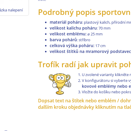
Podrobný popis sportovn
ázka nalepení
ítku na pohár,
trofej
materiál poháru
: plastový kalich, přírodní 
velikost kalichu poháru
: 70 mm
velikost emblému:
⌀
25 mm
barva pohárů
: stříbro
celková výška poháru:
17 cm
velikost štítků na mramorový podstave
Trofík radí jak upravit p
U zvolené varianty klikněte
V konfigurátoru si vyberte v
kovové emblémy nebo em
Vložte do košíku nebo pokr
Dopsat text na štítek nebo emblém / dohrá
dalším kroku objednávky kliknutím na 