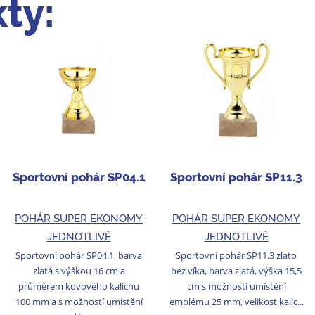
ty:
Sportovní pohár SP04.1
Sportovní pohár SP11.3
POHÁR SUPER EKONOMY
POHÁR SUPER EKONOMY
JEDNOTLIVĚ
JEDNOTLIVĚ
Sportovní pohár SP04.1, barva
Sportovní pohár SP11.3 zlato
zlatá s výškou 16 cm a
bez víka, barva zlatá, výška 15,5
průměrem kovového kalichu
cm s možností umístění
100 mm a s možností umístění
emblému 25 mm, velikost kalic...