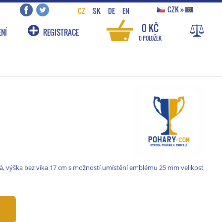
CZK
»
CZ
SK
DE
EN
0 KČ
NÍ
REGISTRACE
0 POLOŽEK
rná, výška bez víka 17 cm s možností umístění emblému 25 mm velikost