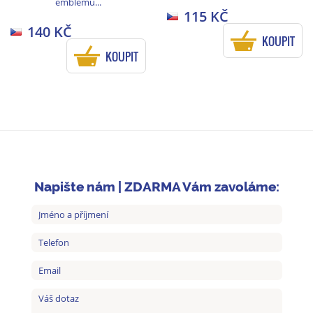
emblému...
115 KČ
140 KČ
KOUPIT
KOUPIT
Napište nám | ZDARMA Vám zavoláme: