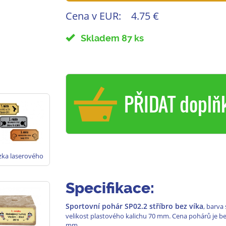
Cena v EUR:
4.75 €
Skladem 87 ks
PŘIDAT doplň
zka laserového
stového štítku
poháry - zlato,
tříbro, bronz
Specifikace:
Sportovní pohár SP02.2 stříbro bez víka
, barva
velikost plastového kalichu 70 mm. Cena pohárů je be
mm.