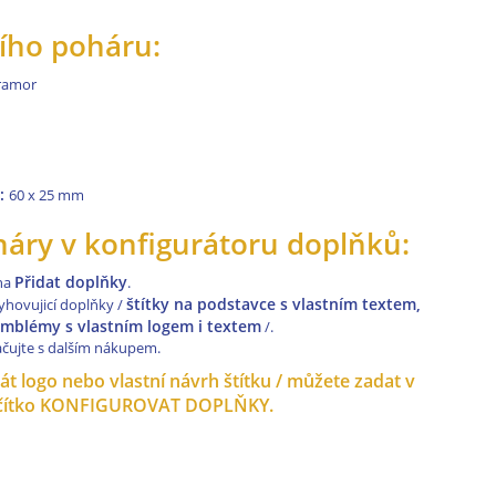
ího poháru:
mramor
c:
60 x 25 mm
oháry v konfigurátoru doplňků:
Přidat doplňky
 na
.
štítky na podstavce s vlastním textem,
yhovujicí doplňky /
blémy s vlastním logem i textem
/.
ačujte s dalším nákupem.
t logo nebo vlastní návrh štítku / můžete zadat v
tlačítko KONFIGUROVAT DOPLŇKY.