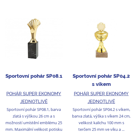
Sportovní pohár SP08.1
Sportovní pohár SP04.2
s víkem
POHÁR SUPER EKONOMY
POHÁR SUPER EKONOMY
JEDNOTLIVĚ
JEDNOTLIVĚ
Sportovní pohár SP08.1, barva
Sportovní pohár SP04.2 s víkem,
zlatá s výškou 26 cm a s
barva zlatá, výška s víkem 24 cm,
možností umístění emblému 25
velikost kalichu 100 mm s
mm. Maximální velikost potisku
terčem 25 mm ve víku a ...