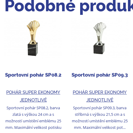
Podobné produk
Sportovní pohár SP08.2
Sportovní pohár SP09.3
POHÁR SUPER EKONOMY
POHÁR SUPER EKONOMY
JEDNOTLIVĚ
JEDNOTLIVĚ
Sportovní pohár SP08.2, barva
Sportovní pohár SP09.3, barva
zlatá s výškou 24 cm a s
stříbrná s výškou 21,5 cm a s
možností umístění emblému 25
možností umístění emblému 25
mm. Maximální velikost potisku
mm. Maximální velikost pot...