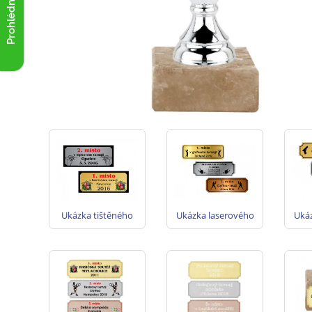
Prohlédnout akce
Ukázka tištěného
Ukázka laserového
Uká
štítku na poháry -
fóliového štítku na
pla
zlato, stříbro
poháry - zlato,
na 
stříbro, bronz
s