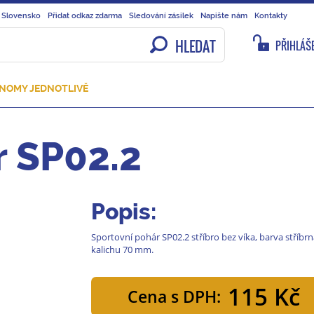
 Slovensko
Přidat odkaz zdarma
Sledování zásilek
Napište nám
Kontakty
HLEDAT
PŘIHLÁŠE
NOMY JEDNOTLIVĚ
r SP02.2
Popis:
Sportovní pohár SP02.2 stříbro bez víka, barva stříb
kalichu 70 mm.
115 Kč
Cena s DPH: