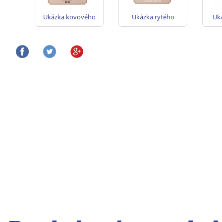
Ukázka kovového
Ukázka rytého
Uk
štítku s barevným
kovového štítku na
št
potiskem na
poháry - zlato,
poháry - zlato,
stříbro, bronz
stříbro, bronz