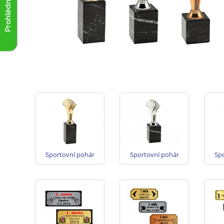
Prohlédnout akce
Sportovní pohár
Sportovní pohár
Sp
SP06.1 zlato
SP06.2 stříbro
S