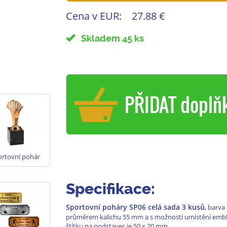
Cena v EUR:
27.88 €
Skladem 45 ks
PŘIDAT doplň
ortovní pohár
P06.3 bronz
Specifikace:
Sportovní poháry SP06 celá sada 3 kusů
, barva
průměrem kalichu 55 mm a s možností umístění embl
štítku na podstavec je 50 x 20 mm.