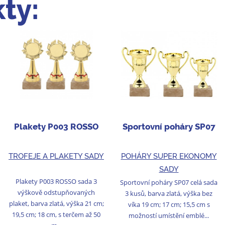
ty:
Plakety P003 ROSSO
Sportovní poháry SP07
TROFEJE A PLAKETY SADY
POHÁRY SUPER EKONOMY
SADY
Plakety P003 ROSSO sada 3
Sportovní poháry SP07 celá sada
výškově odstupňovaných
3 kusů, barva zlatá, výška bez
plaket, barva zlatá, výška 21 cm;
víka 19 cm; 17 cm; 15,5 cm s
19,5 cm; 18 cm, s terčem až 50
možností umístění emblé...