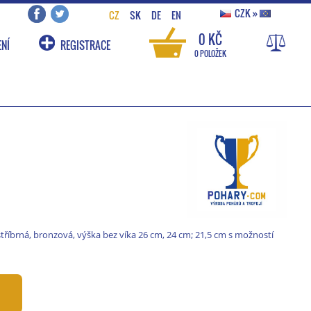
CZK
»
CZ
SK
DE
EN
0 KČ
NÍ
REGISTRACE
0 POLOŽEK
stříbrná, bronzová, výška bez víka 26 cm, 24 cm; 21,5 cm s možností