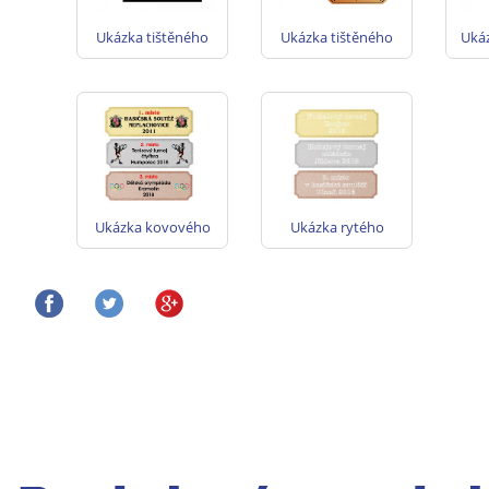
Ukázka tištěného
Ukázka tištěného
Uká
štítku na poháry -
štítku na poháry -
fóli
zlato, stříbro
zlato, stříbro
po
s
Ukázka kovového
Ukázka rytého
štítku s barevným
kovového štítku na
potiskem na
poháry - zlato,
poháry - zlato,
stříbro, bronz
stříbro, bronz