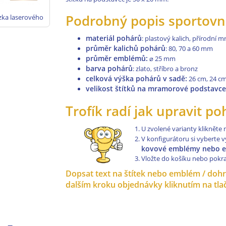
Podrobný popis sportovn
zka laserového
ového štítku na
háry - zlato,
materiál pohárů
: plastový kalich, přírodní 
tříbro, bronz
průměr kalichů pohárů
: 80, 70 a 60 mm
průměr emblémů:
⌀
25 mm
barva pohárů
: zlato, stříbro a bronz
celková výška pohárů v sadě:
26 cm, 24 cm
velikost štítků na mramorové podstavc
Trofík radí jak upravit p
U zvolené varianty klikněte
V konfigurátoru si vyberte v
kovové emblémy nebo em
Vložte do košíku nebo pokr
Dopsat text na štítek nebo emblém / dohrá
dalším kroku objednávky kliknutím na 