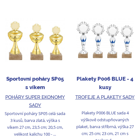
Sportovní poháry SP05
Plakety P006 BLUE - 4
s víkem
kusy
POHÁRY SUPER EKONOMY
TROFEJE A PLAKETY SADY
SADY
Plakety P006 BLUE sada 4
Sportovní poháry SP05 celá sada
výškově odstupňovaných
3 kusů, barva zlatá, výška s
plaket, barva stříbrná, výška 27
víkem 27 cm, 23,5 cm; 20,5 cm,
cm; 25 cm; 23 cm, 21 cm s
velikost kalichu 100 - ...