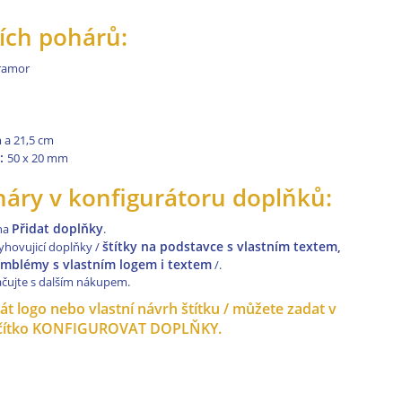
ích pohárů:
mramor
 a 21,5 cm
e:
50 x 20 mm
oháry v konfigurátoru doplňků:
Přidat doplňky
 na
.
štítky na podstavce s vlastním textem,
yhovujicí doplňky /
blémy s vlastním logem i textem
/.
ačujte s dalším nákupem.
t logo nebo vlastní návrh štítku / můžete zadat v
tlačítko KONFIGUROVAT DOPLŇKY.