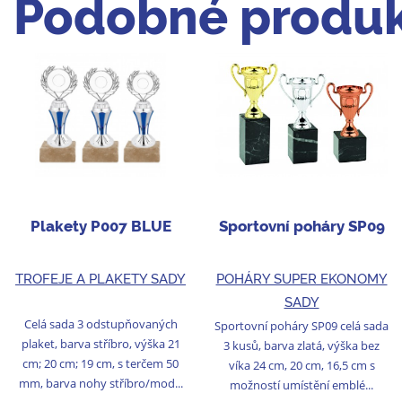
Podobné produk
Plakety P007 BLUE
Sportovní poháry SP09
TROFEJE A PLAKETY SADY
POHÁRY SUPER EKONOMY
SADY
Celá sada 3 odstupňovaných
Sportovní poháry SP09 celá sada
plaket, barva stříbro, výška 21
3 kusů, barva zlatá, výška bez
cm; 20 cm; 19 cm, s terčem 50
víka 24 cm, 20 cm, 16,5 cm s
mm, barva nohy stříbro/mod...
možností umístění emblé...