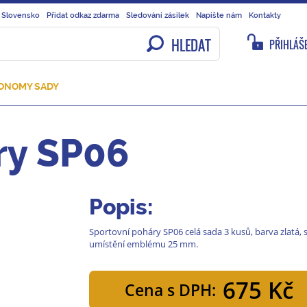
 Slovensko
Přidat odkaz zdarma
Sledování zásilek
Napište nám
Kontakty
HLEDAT
PŘIHLÁŠE
KONOMY SADY
ry SP06
Popis:
Sportovní poháry SP06 celá sada 3 kusů, barva zlatá, 
umístění emblému 25 mm.
675 Kč
Cena s DPH: