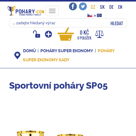
CZ
SK
DE
EN
Toggle
»
navigation
HLEDAT
0 KČ
0 POLOŽEK
DOMŮ
POHÁRY SUPER EKONOMY
POHÁRY
SUPER EKONOMY SADY
Sportovní poháry SP05