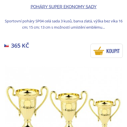
POHÁRY SUPER EKONOMY SADY
Sportovní poháry SP04 celá sada 3 kusů, barva zlatá, výška bez víka 16
cm; 15 cm; 13 cm s možností umístění emblému...
365 KČ
KOUPIT