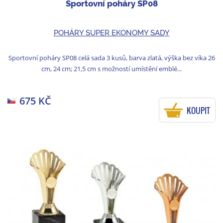
Sportovní poháry SP08
POHÁRY SUPER EKONOMY SADY
Sportovní poháry SP08 celá sada 3 kusů, barva zlatá, výška bez víka 26
cm, 24 cm; 21,5 cm s možností umístění emblé...
675 KČ
KOUPIT