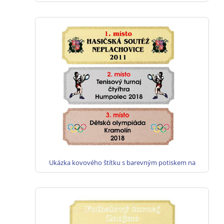
stříbro, bronz
Ukázka kovového štítku s barevným potiskem na
poháry - zlato, stříbro, bronz