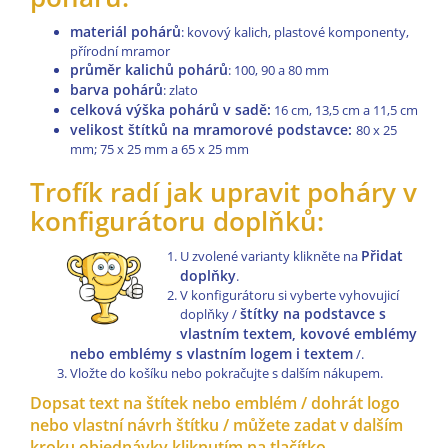
materiál pohárů
: kovový kalich, plastové komponenty,
přírodní mramor
průměr kalichů pohárů
: 100, 90 a 80 mm
barva pohárů
: zlato
celková výška pohárů v sadě:
16 cm, 13,5 cm a 11,5 cm
velikost štítků na mramorové podstavce:
80 x 25
mm; 75 x 25 mm a 65 x 25 mm
Trofík radí jak upravit poháry v
konfigurátoru doplňků:
Přidat
U zvolené varianty klikněte na
doplňky
.
V konfigurátoru si vyberte vyhovujicí
štítky na podstavce s
doplňky /
vlastním textem, kovové emblémy
nebo emblémy s vlastním logem i textem
/.
Vložte do košíku nebo pokračujte s dalším nákupem.
Dopsat text na štítek nebo emblém / dohrát logo
nebo vlastní návrh štítku / můžete zadat v dalším
kroku objednávky kliknutím na tlačítko