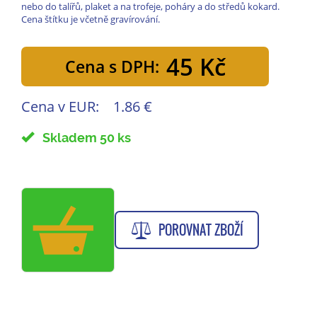
nebo do talířů, plaket a na trofeje, poháry a do středů kokard.
Cena štítku je včetně gravírování.
45 Kč
Cena s DPH:
Cena v EUR:
1.86 €
Skladem 50 ks
POROVNAT ZBOŽÍ