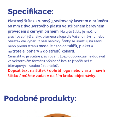
Specifikace:
Plastový štítek kruhový gravírovaný laserem o průměru
60 mm z dvouvrstvého plastu ve stříbrném barevném
provedení s černým písmem.
Na tyto štítky je možno
gravírovat (rýt) znaky, písmena a loga dle Vašeho návrhu nebo
obrázek dle výběru z naší nabídky. Štítky se umísťují na zadní
medaile
talířů, plaket
nebo přední stranu
nebo do
a
trofeje,
poháry
do středů kokard
na
a
.
Cena štítku je včetně gravírování. Logo doporučujeme dodávat
ve vektorovém formátu, výsledná kvalita je vyšší než z
bitmapových souborů (obrázků).
Dopsat text na štítek / dohrát logo nebo vlastní návrh
štítku / můžete zadat v dalším kroku objednávky.
Podobné produkty: