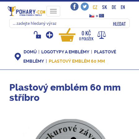
CZ
SK
DE
EN
Toggle
»
navigation
HLEDAT
0 KČ
0 POLOŽEK
DOMŮ
LOGOTYPY A EMBLÉMY
PLASTOVÉ
EMBLÉMY
PLASTOVÝ EMBLÉM 60 MM
Plastový emblém 60 mm
stříbro