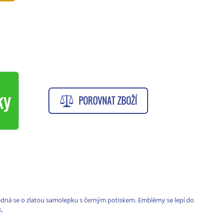
ky
POROVNAT ZBOŽÍ
edná se o zlatou samolepku s černým potiskem. Emblémy se lepí do
.