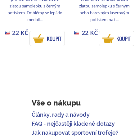
zlatou samolepku s černým
zlatou samolepku s černým
potiskem. Emblémy se lepí do
nebo barevným laserovým
medail...
potiskem na t...
22 KČ
22 KČ
KOUPIT
KOUPIT
Vše o nákupu
Články, rady a návody
FAQ - nejčastěji kladené dotazy
Jak nakupovat sportovní trofeje?