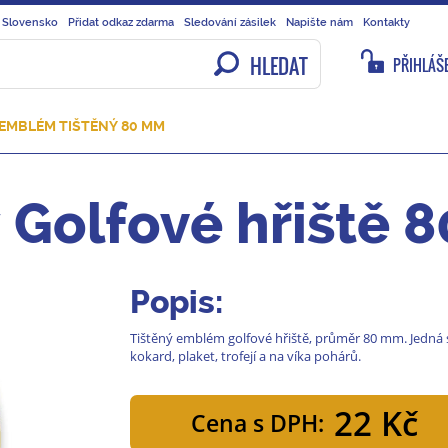
 Slovensko
Přidat odkaz zdarma
Sledování zásilek
Napište nám
Kontakty
HLEDAT
PŘIHLÁŠE
EMBLÉM TIŠTĚNÝ 80 MM
 Golfové hřiště 
Popis:
Tištěný emblém golfové hřiště, průměr 80 mm. Jedná 
kokard, plaket, trofejí a na víka pohárů.
22 Kč
Cena s DPH: