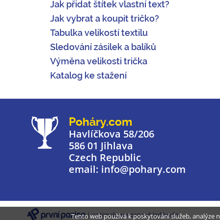
Jak přidat štítek vlastní text?
Jak vybrat a koupit tričko?
Tabulka velikostí textilu
Sledování zásilek a balíků
Výměna velikosti trička
Katalog ke stažení
Poháry.com
Havlíčkova 58/206
586 01 Jihlava
Czech Republic
email: info@pohary.com
| optimalizace pro vyhledávače
Tento web používá k poskytování služeb, analýze n