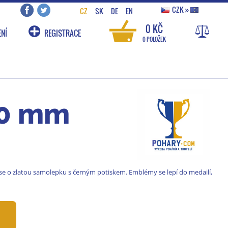
CZK
»
CZ
SK
DE
EN
0 KČ
NÍ
REGISTRACE
0 POLOŽEK
80 mm
se o zlatou samolepku s černým potiskem. Emblémy se lepí do medailí,