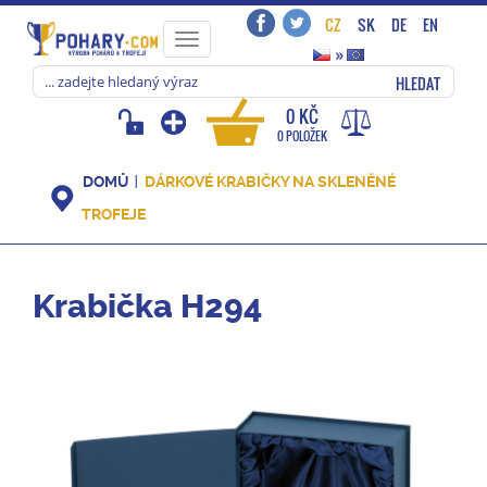
CZ
SK
DE
EN
Toggle
»
navigation
HLEDAT
0 KČ
0 POLOŽEK
DOMŮ
DÁRKOVÉ KRABIČKY NA SKLENĚNÉ
TROFEJE
Krabička H294