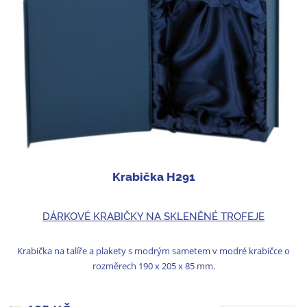
Krabička H291
DÁRKOVÉ KRABIČKY NA SKLENĚNÉ TROFEJE
Krabička na talíře a plakety s modrým sametem v modré krabičce o
rozměrech 190 x 205 x 85 mm.