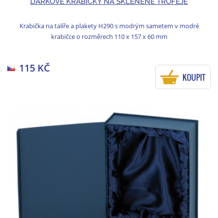
DÁRKOVÉ KRABIČKY NA SKLENĚNÉ TROFEJE
Krabička na talíře a plakety H290 s modrým sametem v modré
krabičce o rozměrech 110 x 157 x 60 mm
115 KČ
KOUPIT