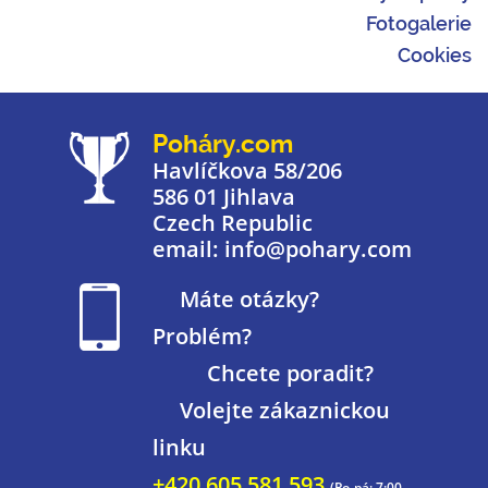
Fotogalerie
Cookies
Poháry.com
Havlíčkova 58/206
586 01 Jihlava
Czech Republic
email: info@pohary.com
Máte otázky?
Problém?
Chcete poradit?
Volejte zákaznickou
linku
+420 605 581 593
(Po-pá: 7:00-