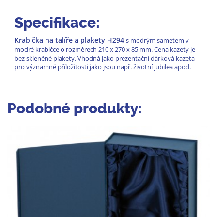
Specifikace:
Krabička na talíře a plakety H294
s modrým sametem v
modré krabičce o rozměrech 210 x 270 x 85 mm. Cena kazety je
bez skleněné plakety. Vhodná jako prezentační dárková kazeta
pro významné příložitosti jako jsou např. životní jubilea apod.
Podobné produkty: