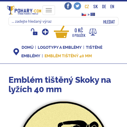
CZ
SK
DE
EN
Toggle
»
navigation
HLEDAT
0 KČ
0 POLOŽEK
DOMŮ
LOGOTYPY A EMBLÉMY
TIŠTĚNÉ
EMBLÉMY
EMBLÉM TIŠTĚNÝ 40 MM
Emblém tištěný Skoky na
lyžích 40 mm