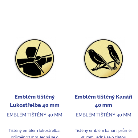
Emblém tištěný
Emblém tištěný Kanáři
Lukostřelba 40 mm
40 mm
EMBLÉM TIŠTĚNÝ 40 MM
EMBLÉM TIŠTĚNÝ 40 MM
Tištěný emblém lukostřelba;
Tištěný emblém kanáři, průměr
průměr 40 mm. Jedná se o
40 mm. Jedná se o zlatou