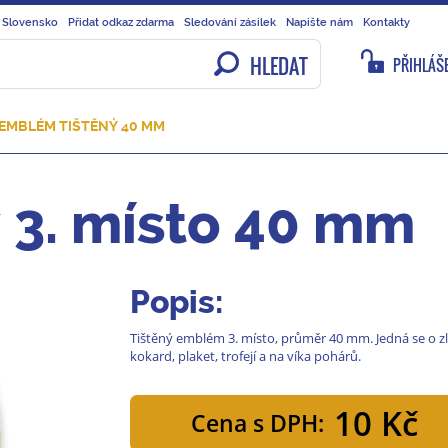
 Slovensko
Přidat odkaz zdarma
Sledování zásilek
Napište nám
Kontakty
HLEDAT
PŘIHLÁŠE
EMBLÉM TIŠTĚNÝ 40 MM
 3. místo 40 mm
Popis:
Tištěný emblém 3. místo, průměr 40 mm. Jedná se o z
kokard, plaket, trofejí a na víka pohárů.
10 Kč
Cena s DPH: