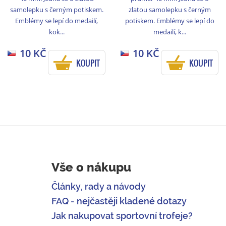
samolepku s černým potiskem.
zlatou samolepku s černým
Emblémy se lepí do medailí,
potiskem. Emblémy se lepí do
kok...
medailí, k...
10 KČ
10 KČ
KOUPIT
KOUPIT
Vše o nákupu
Články, rady a návody
FAQ - nejčastěji kladené dotazy
Jak nakupovat sportovní trofeje?