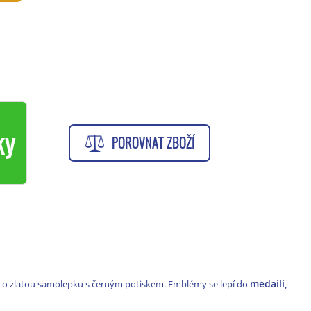
ky
POROVNAT ZBOŽÍ
medailí,
e o zlatou samolepku s černým potiskem. Emblémy se lepí do