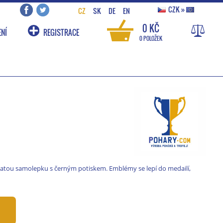
CZK
»
CZ
SK
DE
EN
0 KČ
NÍ
REGISTRACE
0 POLOŽEK
latou samolepku s černým potiskem. Emblémy se lepí do medailí,