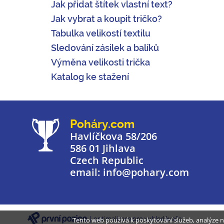
Jak přidat štítek vlastní text?
Jak vybrat a koupit tričko?
Tabulka velikostí textilu
Sledování zásilek a balíků
Výměna velikosti trička
Katalog ke stažení
Poháry.com
Havlíčkova 58/206
586 01 Jihlava
Czech Republic
email: info@pohary.com
| optimalizace pro vyhledávače
Tento web používá k poskytování služeb, analýze n