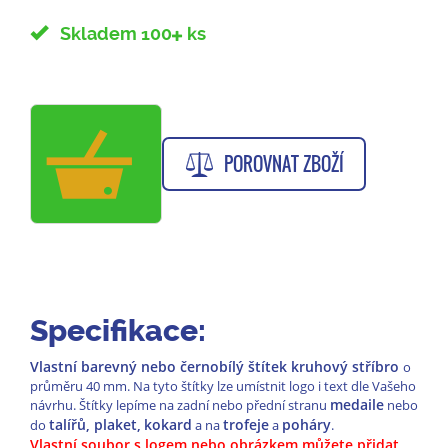
Skladem 100
ks
POROVNAT ZBOŽÍ
Specifikace:
Vlastní barevný nebo černobílý štítek kruhový stříbro
o
průměru 40 mm. Na tyto štítky lze umístnit logo i text dle Vašeho
medaile
návrhu. Štítky lepíme na zadní nebo přední stranu
nebo
talířů, plaket,
kokard
trofeje
poháry
do
a na
a
.
Vlastní soubor s logem nebo obrázkem můžete přidat