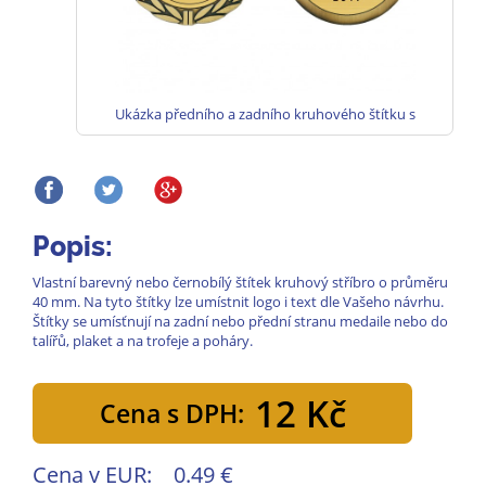
Ukázka předního a zadního kruhového štítku s
vlastním textem na medaile
Popis:
Vlastní barevný nebo černobílý štítek kruhový stříbro o průměru
40 mm. Na tyto štítky lze umístnit logo i text dle Vašeho návrhu.
Štítky se umísťnují na zadní nebo přední stranu medaile nebo do
talířů, plaket a na trofeje a poháry.
12 Kč
Cena s DPH:
Cena v EUR:
0.49 €