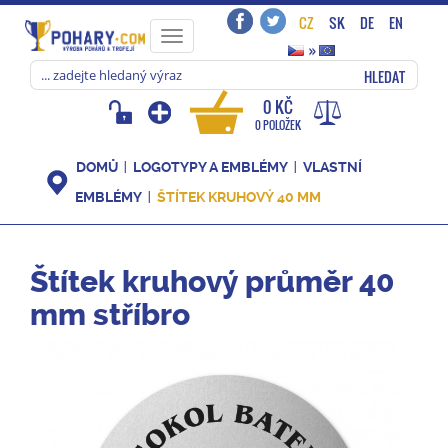
CZ
SK
DE
EN
Toggle
»
navigation
HLEDAT
0 KČ
0 POLOŽEK
DOMŮ
LOGOTYPY A EMBLÉMY
VLASTNÍ
EMBLÉMY
ŠTÍTEK KRUHOVÝ 40 MM
Štítek kruhový průměr 40
mm stříbro