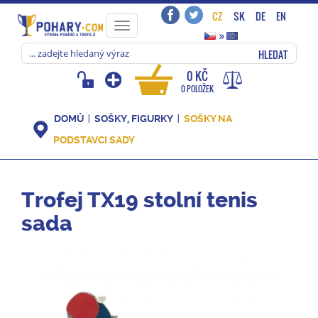
CZ
SK
DE
EN
Toggle
»
navigation
HLEDAT
0 KČ
0 POLOŽEK
DOMŮ
SOŠKY, FIGURKY
SOŠKY NA
PODSTAVCI SADY
Trofej TX19 stolní tenis
sada