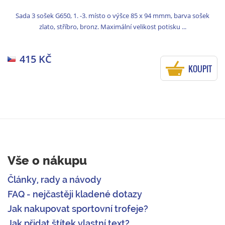
Sada 3 sošek G650, 1. -3. místo o výšce 85 x 94 mmm, barva sošek
zlato, stříbro, bronz. Maximální velikost potisku ...
415 KČ
KOUPIT
Vše o nákupu
Články, rady a návody
FAQ - nejčastěji kladené dotazy
Jak nakupovat sportovní trofeje?
Jak přidat štítek vlastní text?