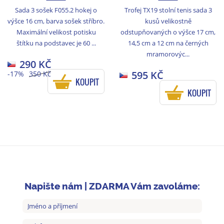
Sada 3 sošek F055.2 hokej o
Trofej TX19 stolní tenis sada 3
výšce 16 cm, barva sošek stříbro.
kusů velikostně
Maximální velikost potisku
odstupňovaných o výšce 17 cm,
štítku na podstavec je 60 ...
14,5 cm a 12 cm na černých
mramorovýc...
290 KČ
595 KČ
-17%
350 Kč
KOUPIT
KOUPIT
Napište nám | ZDARMA Vám zavoláme: