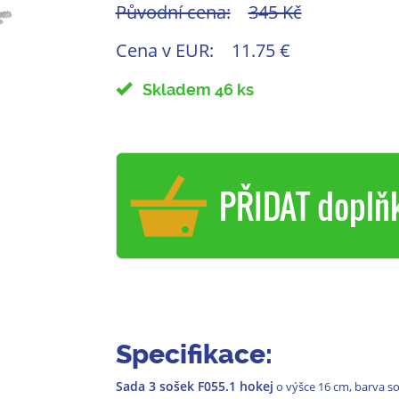
Původní cena:
345 Kč
Cena v EUR:
11.75 €
Skladem 46 ks
PŘIDAT doplň
Specifikace:
Sada 3 sošek F055.1 hokej
o výšce 16 cm, barva soš