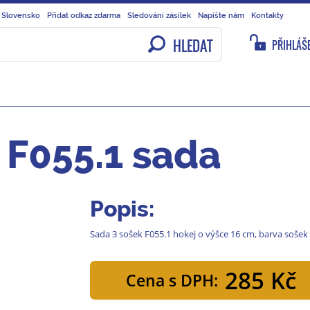
 Slovensko
Přidat odkaz zdarma
Sledování zásilek
Napište nám
Kontakty
HLEDAT
PŘIHLÁŠE
 F055.1 sada
Popis:
Sada 3 sošek F055.1 hokej o výšce 16 cm, barva sošek 
285 Kč
Cena s DPH: