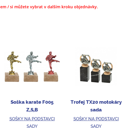
xtem / si můžete vybrat v dalším kroku objednávky.
Soška karate F005
Trofej TX20 motokáry
Z,S,B
sada
SOŠKY NA PODSTAVCI
SOŠKY NA PODSTAVCI
SADY
SADY