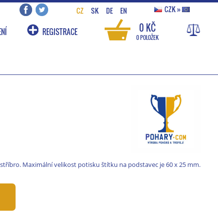
CZK
»
CZ
SK
DE
EN
0 KČ
NÍ
REGISTRACE
0 POLOŽEK
stříbro. Maximální velikost potisku štítku na podstavec je 60 x 25 mm.