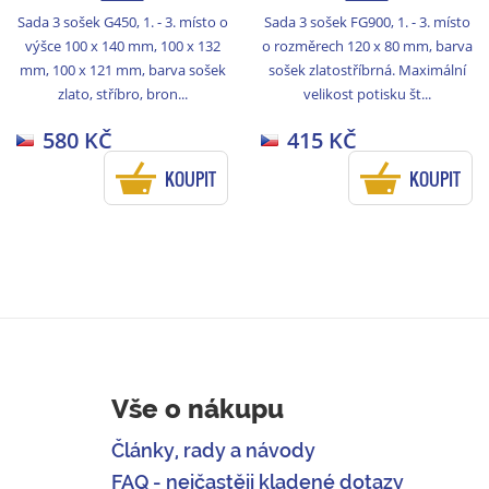
Sada 3 sošek G450, 1. - 3. místo o
Sada 3 sošek FG900, 1. - 3. místo
výšce 100 x 140 mm, 100 x 132
o rozměrech 120 x 80 mm, barva
mm, 100 x 121 mm, barva sošek
sošek zlatostříbrná. Maximální
zlato, stříbro, bron...
velikost potisku št...
580 KČ
415 KČ
KOUPIT
KOUPIT
Vše o nákupu
Články, rady a návody
FAQ - nejčastěji kladené dotazy