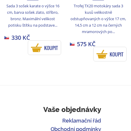
Sada 3 sošek karate o výšce 16
Trofej TX20 motokáry sada 3
cm, barva sošek zlato, stříbro,
kusů velikostně
bronz. Maximální velikost
odstupňovaných o výšce 17 cm,
potisku štítku na podstave...
14,5 cm a 12 cm na černých
mramorových po...
330 KČ
575 KČ
KOUPIT
KOUPIT
Vaše objednávky
Reklamační řád
Obchodní podmínky