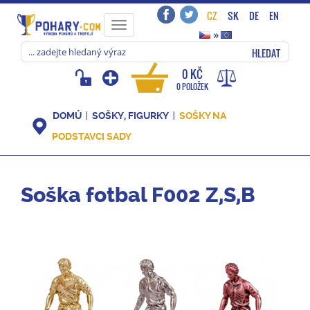
CZ
SK
DE
EN
Toggle
»
navigation
HLEDAT
0 KČ
0 POLOŽEK
DOMŮ
SOŠKY, FIGURKY
SOŠKY NA
PODSTAVCI SADY
Soška fotbal F002 Z,S,B