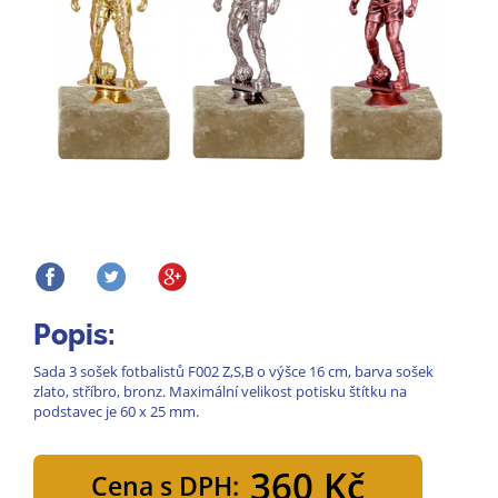
Popis:
Sada 3 sošek fotbalistů F002 Z,S,B o výšce 16 cm, barva sošek
zlato, stříbro, bronz. Maximální velikost potisku štítku na
podstavec je 60 x 25 mm.
360 Kč
Cena s DPH: