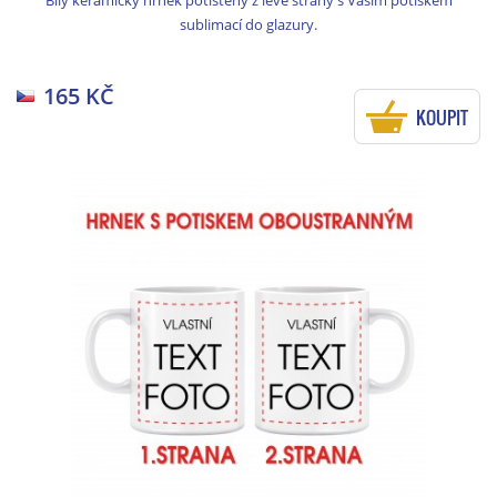
Bílý keramický hrnek potištěný z levé strany s Vaším potiskem
sublimací do glazury.
165 KČ
KOUPIT