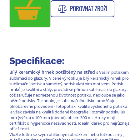
POROVNAT ZBOŽÍ
Specifikace:
Bílý keramický hrnek potištěný na střed
s Vaším potiskem
sublimací do glazury. V ceně výrobku je bílý keramický hrnek pro
sublimační potisk a samotný potisk vlastním motivem. Potisk
hrnků je kvalitní a stálý, provádí se přímou sublimací do glazury,
což zaručuje neomezenou životnost potisku, neoloupe se jako
běžné potisky. Technologie sublimačního tisku umožňuje
plnobarevné provedení - fotopotisk, kvalita výsledného potisku
je však závislá na kvalitě dodané fotografie! Rozměr potisku 80
mm (výška) x 100 mm (obvod), objem 300 ml. Hrnky mají
certifikát o hygienické nezávadnosti. Ideální dárek pro nejrůznější
příležitosti.
Vložte fotku se svým oblíbeným obrázkem nebo fotkou a my ji
ručně upravíme a přizpůsobíme velikosti hrnečku a můžete