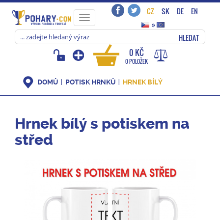
CZ
SK
DE
EN
Toggle
»
navigation
HLEDAT
0 KČ
0 POLOŽEK
DOMŮ
POTISK HRNKŮ
HRNEK BÍLÝ
Hrnek bílý s potiskem na
střed