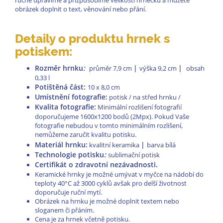
obrázek doplnit o text, věnování nebo přání.
Detaily o produktu hrnek s
potiskem:
Rozměr hrnku
:
|
|
průměr 7,9 cm
výška 9,2 cm
obsah
0,33 l
Potištěná část
:
10 x 8,0 cm
Umístnění fotografie:
potisk / na střed hrnku /
Kvalita fotografie:
Minimální rozlišení fotografií
doporučujeme 1600x1200 bodů (2Mpx). Pokud Vaše
fotografie nebudou v tomto minimálním rozlišení,
nemůžeme zaručit kvalitu potisku.
Materiál hrnku
:
|
kvalitní keramika
barva bílá
Technologie potisku
:
sublimační potisk
Certifikát o zdravotní nezávadnosti.
Keramické hrnky je možné umývat v myčce na nádobí do
teploty 40°C až 3000 cyklů avšak pro delší životnost
doporučuje ruční mytí.
Obrázek na hrnku je možné doplnit textem nebo
sloganem či přáním.
Cena je za hrnek včetně potisku.