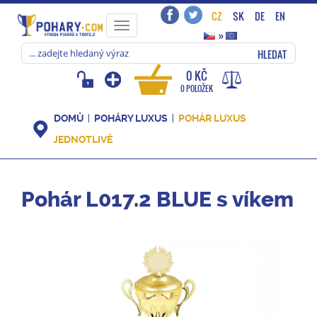
CZ
SK
DE
EN
Toggle
»
navigation
HLEDAT
0 KČ
0 POLOŽEK
DOMŮ
POHÁRY LUXUS
POHÁR LUXUS
JEDNOTLIVĚ
Pohár L017.2 BLUE s víkem