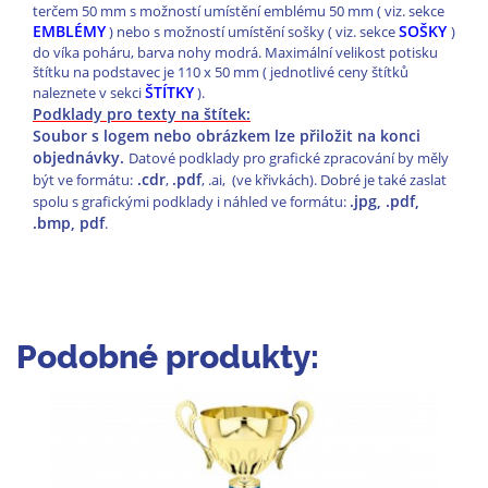
terčem 50 mm s možností umístění emblému 50 mm ( viz. sekce
EMBLÉMY
SOŠKY
) nebo s možností umístění sošky ( viz. sekce
)
do víka poháru, barva nohy modrá. Maximální velikost potisku
štítku na podstavec je 110 x 50 mm ( jednotlivé ceny štítků
ŠTÍTKY
naleznete v sekci
).
Podklady pro texty na štítek:
Soubor s logem nebo obrázkem lze přiložit na konci
objednávky.
Datové podklady pro grafické zpracování by měly
.cdr
.pdf
být ve formátu:
,
, .ai, (ve křivkách). Dobré je také zaslat
.jpg, .pdf,
spolu s grafickými podklady i náhled ve formátu:
.bmp, pdf
.
Podobné produkty: