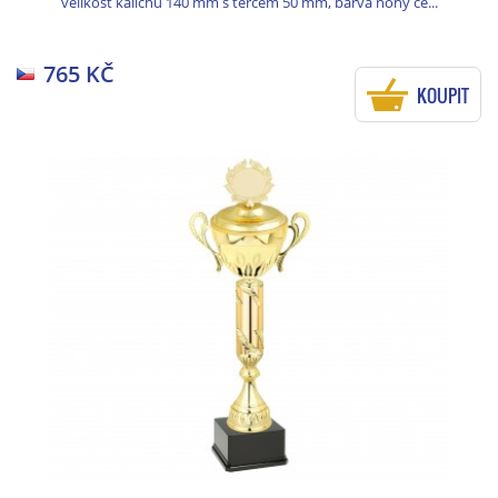
velikost kalichu 140 mm s terčem 50 mm, barva nohy če...
765 KČ
KOUPIT