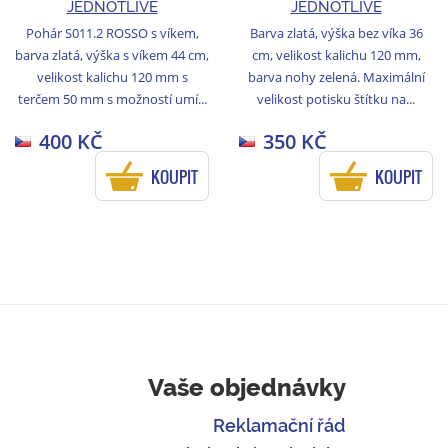
JEDNOTLIVĚ
JEDNOTLIVĚ
Pohár S011.2 ROSSO s víkem,
Barva zlatá, výška bez víka 36
barva zlatá, výška s víkem 44 cm,
cm, velikost kalichu 120 mm,
velikost kalichu 120 mm s
barva nohy zelená. Maximální
terčem 50 mm s možností umí...
velikost potisku štítku na...
400 KČ
350 KČ
KOUPIT
KOUPIT
Vaše objednávky
Reklamační řád