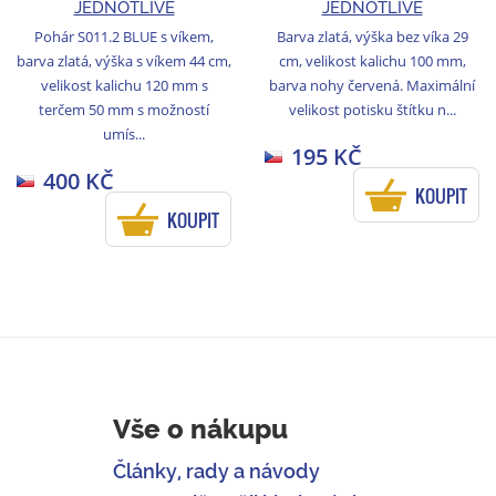
JEDNOTLIVĚ
JEDNOTLIVĚ
Pohár S011.2 BLUE s víkem,
Barva zlatá, výška bez víka 29
barva zlatá, výška s víkem 44 cm,
cm, velikost kalichu 100 mm,
velikost kalichu 120 mm s
barva nohy červená. Maximální
terčem 50 mm s možností
velikost potisku štítku n...
umís...
195 KČ
400 KČ
KOUPIT
KOUPIT
Vše o nákupu
Články, rady a návody