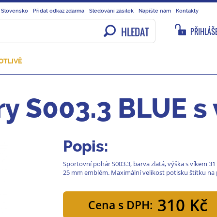
 Slovensko
Přidat odkaz zdarma
Sledování zásilek
Napište nám
Kontakty
HLEDAT
PŘIHLÁŠE
OTLIVĚ
ry S003.3 BLUE s
Popis:
Sportovní pohár S003.3, barva zlatá, výška s víkem 31
25 mm emblém. Maximální velikost potisku štítku na 
310 Kč
Cena s DPH: