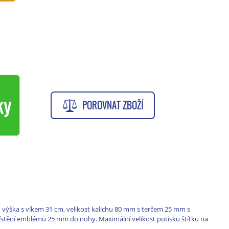
ky
POROVNAT ZBOŽÍ
á, výška s víkem 31 cm, velikost kalichu 80 mm s terčem 25 mm s
tění emblému 25 mm do nohy. Maximální velikost potisku štítku na