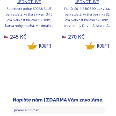
JEDNOTLIVĚ
JEDNOTLIVĚ
Sportovní pohár S002.8 BLUE
Pohár S011.2 ROSSO bez víka,
barva zlatá, výška s víkem 34,5
barva zlatá, výška bez víka 32
cm, velikost kalichu 100 mm,
cm, velikost kalichu 120 mm,
barva nohy modrá. Maximáln...
barva nohy červená. Maximá...
245 KČ
270 KČ
KOUPIT
KOUPIT
Napište nám | ZDARMA Vám zavoláme: