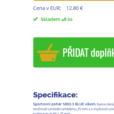
Cena v EUR:
12.80 €
Skladem 48 ks
PŘIDAT doplň
Specifikace:
Sportovní pohár S003.3 BLUE víkem
, barva zlat
možností umístění emblému 25 mm a s možností umís
podstavec je 60 x 25 mm.