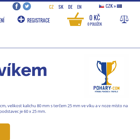
CZK
»
CZ
SK
DE
EN
0 KČ
NÍ
REGISTRACE
0 POLOŽEK
 víkem
 cm, velikost kalichu 80 mm s terčem 25 mm ve víku a v noze místo na
podstavec je 60 x 25 mm.